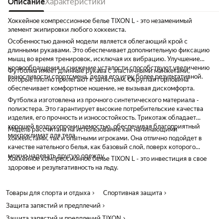
Описание
Характеристики
Хоккейное компрессионное белье TIXON L - это незаменимый
элемент экипировки любого хоккеиста.
Особенностью данной модели является облегающий крой с
длинными рукавами. Это обеспечивает дополнительную фиксацию
мышц во время тренировок, исключая их вибрацию. Улучшение
кровообращения и снижение усталости способствуют увеличению
Футболка имеет длинные рукава с эластичными манжетами,
выносливости спортсмена, делая его игру более результативной.
которые плотно прилегают к запястьям. Округлая горловина
обеспечивает комфортное ношение, не вызывая дискомфорта.
Футболка изготовлена из прочного синтетического материала -
полиэстера. Это гарантирует высокие потребительские качества
изделия, его прочность и износостойкость. Трикотаж обладает
хорошей воздухопроницаемостью, обеспечивая благоприятный
Модель рассчитана на использование как начинающими
микроклимат для тела.
хоккеистами, так и опытными игроками. Она отлично подойдет в
качестве нательного белья, как базовый слой, поверх которого
можно надевать другую одежду.
Хоккейное компрессионное белье TIXON L - это инвестиция в свое
здоровье и результативность на льду.
Товары для спорта и отдыха
Спортивная защита
Защита запястий и предплечий
Защита запястий и предплечий TIXON