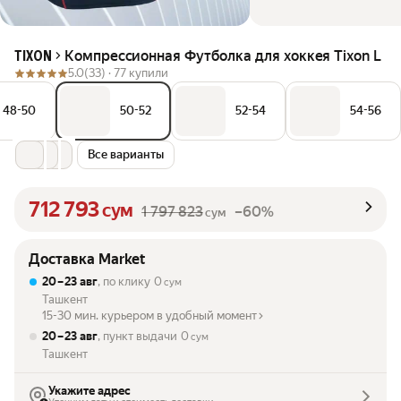
Компрессионная Футболка для хоккея Tixon L
TIXON
5.0
(33) ·
77 купили
48-50
50-52
52-54
54-56
Все варианты
712 793
сум
1 797 823
–60%
сум
Доставка Market
20 – 23 авг
, по клику
0
сум
Ташкент
15-30 мин. курьером в удобный момент
20 – 23 авг
, пункт выдачи
0
сум
Ташкент
Укажите адрес