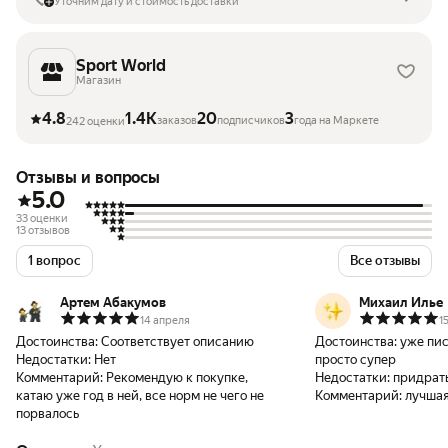
Уточним дату и стоимость доставки
Sport World
Магазин
4.8
1.4K
20
3
заказов
подписчиков
года на Маркете
242 оценки
Отзывы и вопросы
5.0
33 оценки
13 отзывов
1 вопрос
Все отзывы
Артем Абакумов
Михаил Илье
14 апреля
1
Достоинства:
Соответствует описанию
Достоинства:
уже пис
Недостатки:
Нет
просто супер
Комментарий:
Рекомендую к покупке,
Недостатки:
придрать
катаю уже год в ней, все норм не чего не
Комментарий:
лучшая
порвалось