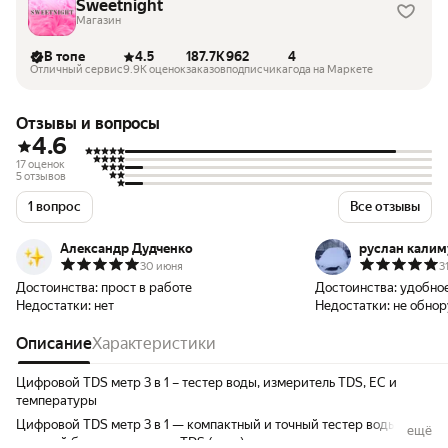
Sweetnight
Магазин
В топе
4.5
187.7K
962
4
Отличный сервис
9.9K оценок
заказов
подписчика
года на Маркете
Отзывы и вопросы
4.6
17 оценок
5 отзывов
1 вопрос
Все отзывы
Александр Дудченко
руслан калим
30 июня
3
Достоинства:
прост в работе
Достоинства:
удобное
Недостатки:
нет
Недостатки:
не обно
Описание
Характеристики
Цифровой TDS метр 3 в 1 – тестер воды, измеритель TDS, EC и
температуры
Цифровой TDS метр 3 в 1 — компактный и точный тестер воды,
ещё
который быстро измеряет TDS (ppm), электропроводность воды