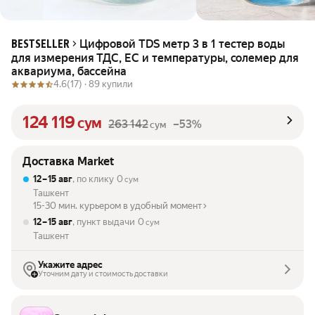
Цифровой TDS метр 3 в 1 тестер воды
BESTSELLER
для измерения ТДС, EC и температуры, солемер для
аквариума, бассейна
4.6
(17) ·
89 купили
124 119
сум
263 142
–53%
сум
Доставка Market
12 – 15 авг
, по клику
0
сум
Ташкент
15-30 мин. курьером в удобный момент
12 – 15 авг
, пункт выдачи
0
сум
Ташкент
Укажите адрес
Уточним дату и стоимость доставки