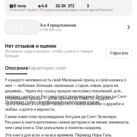
В топе
4.8
33.3K
372
3
Отличный сервис
1.2K оценок
заказов
подписчика
года на Маркете
Все 4 предложения
от 
128 635
 сум
Нет отзывов и оценок
Но можно задать вопрос, чтобы узнать о товаре
Спросить
больше
Описание
Характеристики
У каждого человека есть свой Маленький принц и своя книжка о
нем — любимая, большая, маленькая, старая, новая, дорогая,
дешевая… Через эту сказку прошло несколько поколений, для
которых цитаты из бессмертного произведения Антуана де Сент-
«Маленький принц» — аллегорическая повесть, мудрая и
Экзюпери стали своеобразным культурным кодом.
трогательная, в которой говорится о самом важном: о дружбе и
любви, о долге и верности.
Самое известное произведение Антуана де Сент-Экзюпери.
Рисунки в книге выполнены самим автором и не менее знамениты,
чем сама книга. Они уникальны и понятны каждому.
Эта книга для всех и на все времена. Перевод Норы Галь.