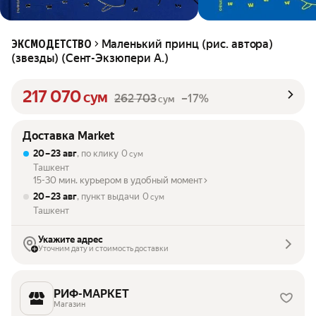
Маленький принц (рис. автора)
ЭКСМОДЕТСТВО
(звезды) (Сент-Экзюпери А.)
217 070
сум
262 703
–17%
сум
Доставка Market
20 – 23 авг
, по клику
0
сум
Ташкент
15-30 мин. курьером в удобный момент
20 – 23 авг
, пункт выдачи
0
сум
Ташкент
Укажите адрес
Уточним дату и стоимость доставки
РИФ-МАРКЕТ
Магазин