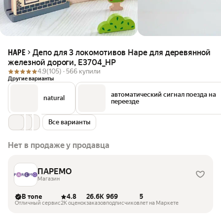
Депо для 3 локомотивов Hape для деревянной
HAPE
железной дороги, E3704_HP
4.9
(105) ·
566 купили
Другие варианты
автоматический сигнал поезда на
natural
переезде
Все варианты
Нет в продаже у продавца
ПАРЕМО
Магазин
В топе
4.8
26.6K
969
5
Отличный сервис
2K оценок
заказов
подписчиков
лет на Маркете