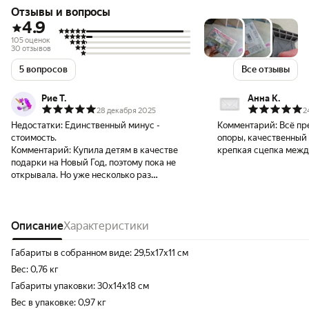
Отзывы и вопросы
4.9
105 оценок
30 отзывов
5 вопросов
Все отзывы
Рие Т.
Анна К.
28 декабря 2025
2
Недостатки:
Единственный минус -
Комментарий:
Всё пр
стоимость.
опоры, качественный 
Комментарий:
Купила детям в качестве
крепкая сцепка между
подарки на Новый Год, поэтому пока не
разваливаются, усто
открывала. Но уже несколько раз
строить высокие мост
заказывала дополнительные элементы для
устойчивости эти опо
железной дороги из фирмы HAPE, и всегда
чем опоры, которые б
мы с детьми довольны. конечно не
железной дороги от 
дешевые, зато качество хорошее.
Описание
Характеристики
дворик".
Габариты в собранном виде: 29,5х17х11 см
Вес: 0,76 кг
Габариты упаковки: 30х14х18 см
Вес в упаковке: 0,97 кг