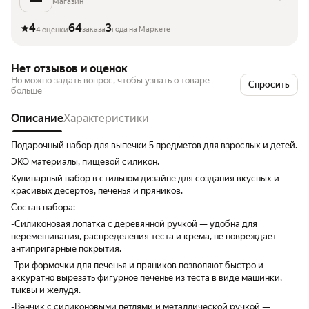
Магазин
4
64
3
заказа
года на Маркете
4 оценки
Нет отзывов и оценок
Но можно задать вопрос, чтобы узнать о товаре
Спросить
больше
Описание
Характеристики
Подарочный набор для выпечки 5 предметов для взрослых и детей.
ЭКО материалы, пищевой силикон.
Кулинарный набор в стильном дизайне для создания вкусных и
красивых десертов, печенья и пряников.
Состав набора:
-Силиконовая лопатка с деревянной ручкой — удобна для
перемешивания, распределения теста и крема, не повреждает
антипригарные покрытия.
-Три формочки для печенья и пряников позволяют быстро и
аккуратно вырезать фигурное печенье из теста в виде машинки,
тыквы и желудя.
-Венчик с силиконовыми петлями и металлической ручкой —