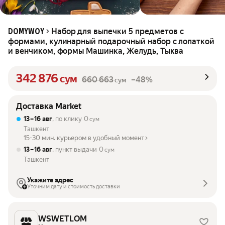
Набор для выпечки 5 предметов с
DOMYWOY
формами, кулинарный подарочный набор с лопаткой
и венчиком, формы Машинка, Желудь, Тыква
342 876
сум
660 663
–48%
сум
Доставка Market
13 – 16 авг
, по клику
0
сум
Ташкент
15-30 мин. курьером в удобный момент
13 – 16 авг
, пункт выдачи
0
сум
Ташкент
Укажите адрес
Уточним дату и стоимость доставки
WSWETLOM