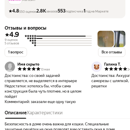
4.8
2.8K
553
1
заказов
подписчика
год на Маркете
550 оценок
Отзывы и вопросы
4.9
9 оценок
5 отзывов
1 вопрос
Все отзывы
Имя скрыто
Галина Т.
13 мая
2
Достоинства:
со своей задачей
Достоинства:
Аккурат
справляется, не выделяется в интерьере
саморезы с шляпкой,
Недостатки:
хотелось бы, чтобы сама
решетки
конструкция была чуть плотнее, но в целом
пойдет
Комментарий:
заказали еще одну такую
Описание
Характеристики
Безопасность в доме очень важна для кошки. Специальные
защитные решётки на окна позволят вам оставить окна в доме