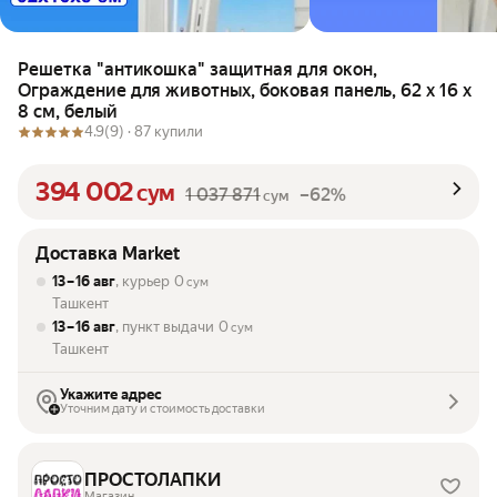
Решетка "антикошка" защитная для окон,
Ограждение для животных, боковая панель, 62 х 16 х
8 см, белый
4.9
(9) ·
87 купили
394 002
сум
1 037 871
–62%
сум
Доставка Market
13 – 16 авг
, курьер
0
сум
Ташкент
13 – 16 авг
, пункт выдачи
0
сум
Ташкент
Укажите адрес
Уточним дату и стоимость доставки
ПРОСТОЛАПКИ
Магазин