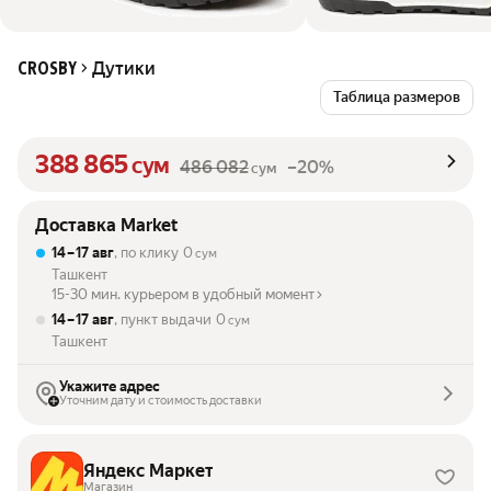
Дутики
CROSBY
Таблица размеров
388 865
сум
486 082
–20%
сум
Доставка Market
14 – 17 авг
, по клику
0
сум
Ташкент
15-30 мин. курьером в удобный момент
14 – 17 авг
, пункт выдачи
0
сум
Ташкент
Укажите адрес
Уточним дату и стоимость доставки
Яндекс Маркет
Магазин