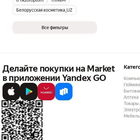
o'rikzoroptom
ThreeM
Белорусская косметика_UZ
Все фильтры
Делайте покупки на Market

Катег
в приложении Yandex GO
Компью
Геймин
Бытовая
Аптека
Товары 
Электр
Мебель