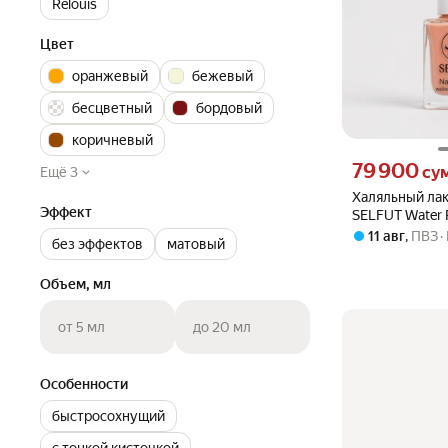
Relouis
Цвет
оранжевый
бежевый
бесцветный
бордовый
коричневый
Цена 79900 сум 
79 900
су
Ещё 3
Халяльный лак
Эффект
SELFUT Water 
водопроницае
11 авг
,
ПВЗ
без эффектов
матовый
быстросохну
Объем, мл
от 5 мл
до 20 мл
Особенности
быстросохнущий