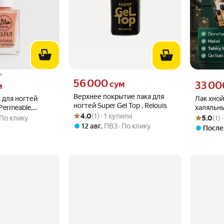
Цена 56000 сум вместо
56 000
вместо
Цена 3300
сум
33 00
м
Верхнее покрытие лака для
 для ногтей
Лак хной
ногтей Super Gel Top , Relouis
Permeable,
халяльны
Рейтинг товара: 4.0 из 5
Оценок: (1) · 1 купили
4.0
(1) · 1 купили
Рейтинг то
Оценок: (1
мый,
хной, на
По клику
5.0
(1)
щий
Jumana
12 авг
,
ПВЗ
По клику
После