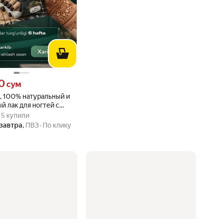
0 сум вместо
0
сум
, 100% натуральный и
й лак для ногтей с
вара: 5.0 из 5
) · 5 купили
туральный лак хной
 · 5 купили
завтра
,
ПВЗ
По клику