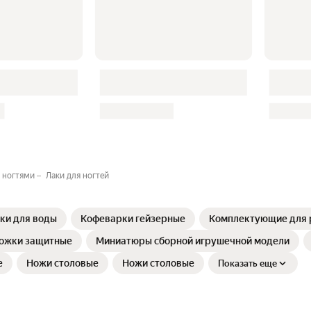
 ногтями⁣
Лаки для ногтей
ки для воды
Кофеварки гейзерные
Комплектующие для 
рожки защитные
Миниатюры сборной игрушечной модели
е
Ножи столовые
Ножи столовые
Показать еще