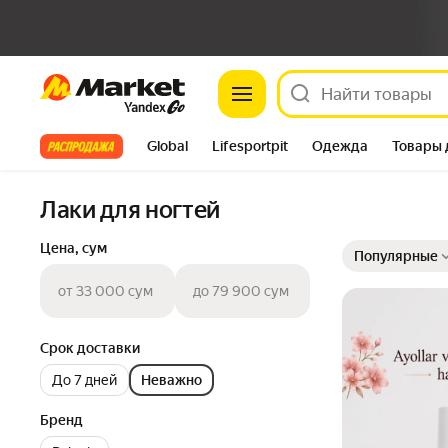
Market
Все хиты
Global
Lifesportpit
Одежда
Товары 
Автотовары
Яндекс Фабрика
Split
Лаки для ногтей
Выбранные фильт
Сортировка товар
Цена, сум
Популярные
от 33 000 сум
до 79 900 сум
Срок доставки
До 7 дней
Неважно
Бренд