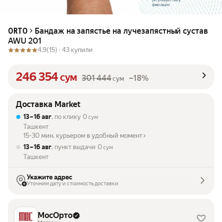
Бандаж на запястье на лучезапястный сустав
ORTO
AWU 201
4.9
(15) ·
43 купили
246 354
сум
301 444
–18%
сум
Доставка Market
13 – 16 авг
, по клику
0
сум
Ташкент
15-30 мин. курьером в удобный момент
13 – 16 авг
, пункт выдачи
0
сум
Ташкент
Укажите адрес
Уточним дату и стоимость доставки
МосОрто