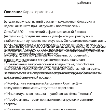
работать
Описание
Характеристики
Бандаж на лучезапястный сустав — комфортная фиксация и
надёжная защита при нагрузках и восстановлении
Orto AWU 201 — это лёгкий и функциональный бандаж
(напульсник), предназначенный для фиксации, разгрузки и
стабилизации лучезапястного сустава. Он идеально подходит для
профилактики травм, восстановления после ушибов и частичных
Бандаж выполнен из современных дышащих материалов Aeroprene
повреждений связок, а также при хронической нестабильности
и Coolmax®, которые обеспечивают вентиляцию, отведение влаги
сустава и деформирующем артрозе.
и комфорт даже при длительном ношении. Встроенный
ограничитель создаёт лёгкую компрессию, оказывает
Преимущества:
согревающее и микромассажное воздействие, способствуя
✅ Мягкая и регулируемая фиксация запястья
подготовке к физической активности или спортивной нагрузке.
Застёжка типа "контакт" позволяет точно отрегулировать охват и
✅ Микромассаж и согревание — улучшение кровообращения и
добиться анатомичной посадки.
снижение боли
✅ Комфортные материалы Aeroprene и Coolmax® —
воздухопроницаемость, отсутствие перегрева
✅ Индивидуальная посадка — удобная застёжка "контакт"
✅ Профилактика травм при активных нагрузках и занятиях
спортом
✅ Поддержка при гипермобильности и артрозе