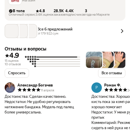
Магазин
В топе
4.8
28.5K
4.4K
3
Отличный сервис
3.6K оценок
заказов
подписчиков
года на Маркете
Все 6 предложений
от 
179 922
 сум
Отзывы и вопросы
4.9
15 оценок
10 отзывов
Спросить
Все отзывы
Александр Богачев
Роман Ф.
Р
11 апреля
2
Достоинства:
Сделан качественно.
Достоинства:
Хорошо 
Недостатки:
Не удобно регулировать
кисть пока за комп ра
натяжение бандажа. Модель под палец
хорошо помогает
более универсальна.
Недостатки:
У меня р
притык
Комментарий:
Рекоме
сидеть в ней рука не 