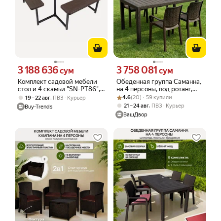
3 188 636
3 758 081
Цена 3188636 сум вместо
Цена 3758081 сум вместо
сум
сум
Комплект садовой мебели
Обеденная группа Саманна,
стол и 4 скамьи "SN-PT86",
на 4 персоны, под ротанг,
цвет кофейный, прочный
Рейтинг товара: 4.6 из 5
Оценок: (20) · 59 купили
шоколад
,
4.6
(20) · 59 купили
19 – 22 авг
ПВЗ
Курьер
пластик и металл, 86х86х74
,
21 – 24 авг
ПВЗ
Курьер
Buy-Trends
см
ВашДвор