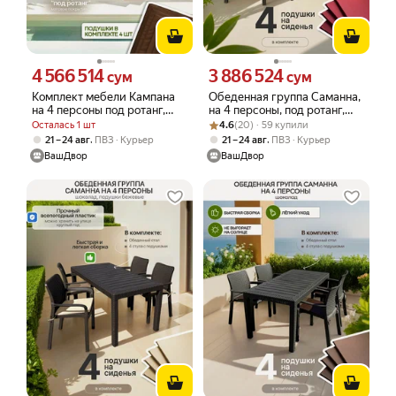
4 566 514
3 886 524
Цена 4566514 сум вместо
Цена 3886524 сум вместо
сум
сум
Комплект мебели Кампана
Обеденная группа Саманна,
на 4 персоны под ротанг,
на 4 персоны, под ротанг,
диван, 2 кресла, стол-
Рейтинг товара: 4.6 из 5
Оценок: (20) · 59 купили
шоколад, подушки
Осталась 1 шт
4.6
(20) · 59 купили
сундук, коричневый, с
бордовые
,
,
21 – 24 авг
ПВЗ
Курьер
21 – 24 авг
ПВЗ
Курьер
подушкой шоколад
ВашДвор
ВашДвор