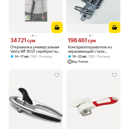
34 721
198 461
Цена 34721 сум вместо
Цена 198461 сум вместо
сум
сум
Открывалка универсальная
Консервооткрыватель из
Vetta WF 8021 серебристый
нержавеющей стали
для банок и бутылок
"Classico nero", non-stick,
,
,
14 – 17 авг
ПВЗ
По клику
19 – 22 авг
ПВЗ
По клику
черный, с удобной ручкой
Buy-Trends