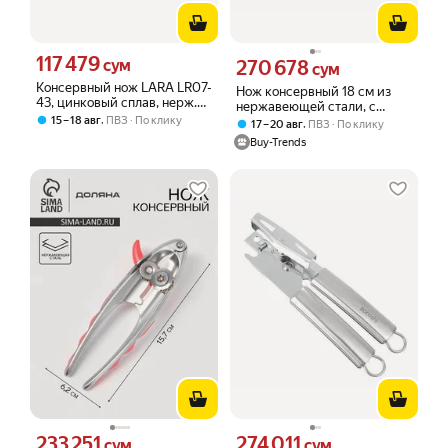
117 479
Цена 117479 сум вместо
сум
270 678
Цена 270678 сум вместо
сум
Консервный нож LARA LR07-
Нож консервный 18 см из
43, цинковый сплав, нерж.
нержавеющей стали, с
сталь с прорезиненными
,
15 – 18 авг
ПВЗ
По клику
мягкой ручкой, бело-
,
17 – 20 авг
ПВЗ
По клику
ручками
красный
Buy-Trends
233 251
274 011
Цена 233251 сум вместо
Цена 274011 сум вместо
сум
сум