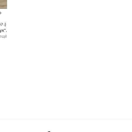
о
? :)
ук".
ещё
ка