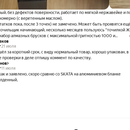
ый, без дефектов поверхности, работает по мягкой нержавейке и п
вномерно (с веретенным маслом).
татков пока, после 3 точек) не замечено. Может быть проявятся ещё
 точильщик начинающий, несколько месяцев пользуюсь "точилкой Ж
набор алмазных брусков с максимальной гритностью 1000 и
аков
нь Байкалит-туффит с 6000. а в промежутке очень не хватало брус
21 июля
 полностью оправдала ожидания. Доволен как слон. Рекомендую к
ёл за короткий срок, с виду нормальный товар, хорошо упакован, в
 проверки в деле отпишу коммент по качеству.
онов
11 июля
как и заявлено, скоро сравню со SKATA на алюминиевом бланке
лденный,