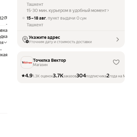
Ташкент
15-30 мин. курьером в удобный момент
82
15 – 18 авг
, пункт выдачи
0
сум
-
Ташкент
авка
одка
Укажите адрес
Уточним дату и стоимость доставки
ля
ля
ых
лкая
Точилка Вектор
ля
Магазин
ка
яя
4.9
3.7K
304
2
1.3K оценок
заказов
подписчика
года на Маркет