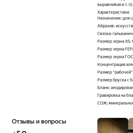
выравнивая и т. п
Характеристики:
Назначение: для с
Абразив: искусст
Связка: гальванич
Размер зерна JIS: 
Размер зерна FEPA
Размер зерна ГОСТ
Концентрация алм
Размер “рабочей”
Размер бруска с б
Бланк: анодирова
Гравировка на бла
СОЖ: минеральное
Отзывы и вопросы