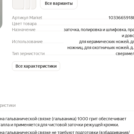
Все варианты
Артикул Market
1033665918
Цвет товара
Назначение
заточка, полировка и шлифовка, пр
и дов
Использование
для керамических ножей, д
ножниц, для охотничьих ножей, д
Тип зернистости
поварских ножей, для складн
сверхме
ножей, для филейных ножей, д
хлебных ножей, заточ
Все характеристики
односторонн
ристики
на гальванической связке (гальваника) 1000 грит обеспечивает
алла и применяется для чистовой заточки режущей кромки.
на гальванической связке не требуют подготовки (взбадривания/