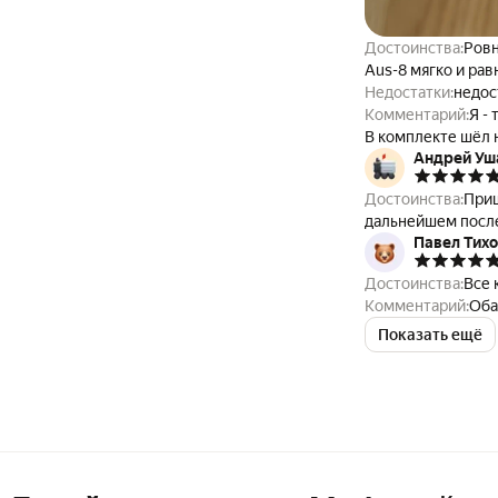
Достоинства:
Ровн
Aus-8 мягко и ра
Недостатки:
недос
Комментарий:
Я -
В комплекте шёл 
Андрей Уш
натуральный каме
на 3000. Покупка
Достоинства:
Приш
покупке.
дальнейшем после
Павел Тих
Достоинства:
Все 
Комментарий:
Оба
Показать ещё