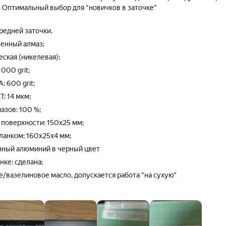
). Оптимальный выбор для “новичков в заточке”
редней заточки.
венный алмаз;
еская (никелевая);
1000 grit;
: 600 grit;
: 14 мкм;
азов: 100 %;
 поверхности: 150х25 мм;
ланком: 160х25х4 мм;
нный алюминий в черный цвет
нке: сделана;
/вазелиновое масло, допускается работа “на сухую”