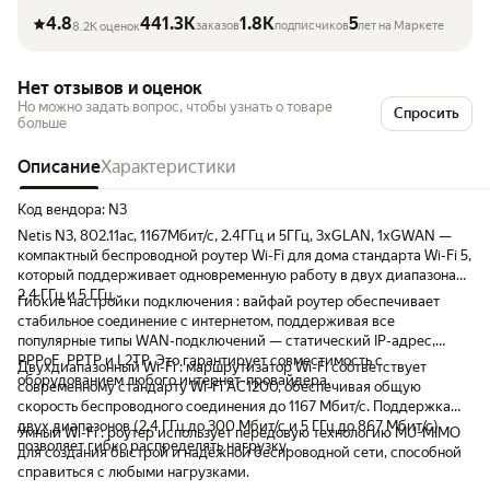
4.8
441.3K
1.8K
5
заказов
подписчиков
лет на Маркете
8.2K оценок
Нет отзывов и оценок
Но можно задать вопрос, чтобы узнать о товаре
Спросить
больше
Описание
Характеристики
Код вендора: N3
Netis N3, 802.11ac, 1167Мбит/с, 2.4ГГц и 5ГГц, 3xGLAN, 1xGWAN —
компактный беспроводной роутер Wi-Fi для дома стандарта Wi-Fi 5,
который поддерживает одновременную работу в двух диапазонах:
2,4 ГГц и 5 ГГц.
Гибкие настройки подключения : вайфай роутер обеспечивает
стабильное соединение с интернетом, поддерживая все
популярные типы WAN-подключений — статический IP-адрес,
PPPoE, PPTP и L2TP. Это гарантирует совместимость с
Двухдиапазонный Wi-Fi : маршрутизатор Wi-Fi соответствует
оборудованием любого интернет-провайдера.
современному стандарту Wi-Fi AC1200, обеспечивая общую
скорость беспроводного соединения до 1167 Мбит/с. Поддержка
двух диапазонов (2.4 ГГц до 300 Мбит/с и 5 ГГц до 867 Мбит/с)
Умный Wi-Fi : роутер использует передовую технологию MU-MIMO
позволяет гибко распределять нагрузку.
для создания быстрой и надёжной беспроводной сети, способной
справиться с любыми нагрузками.