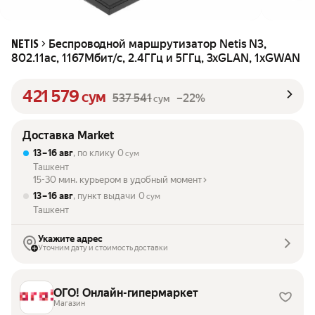
Беспроводной маршрутизатор Netis N3,
NETIS
802.11ac, 1167Мбит/с, 2.4ГГц и 5ГГц, 3xGLAN, 1xGWAN
421 579
сум
537 541
–22%
сум
Доставка Market
13 – 16 авг
, по клику
0
сум
Ташкент
15-30 мин. курьером в удобный момент
13 – 16 авг
, пункт выдачи
0
сум
Ташкент
Укажите адрес
Уточним дату и стоимость доставки
ОГО! Онлайн-гипермаркет
Магазин