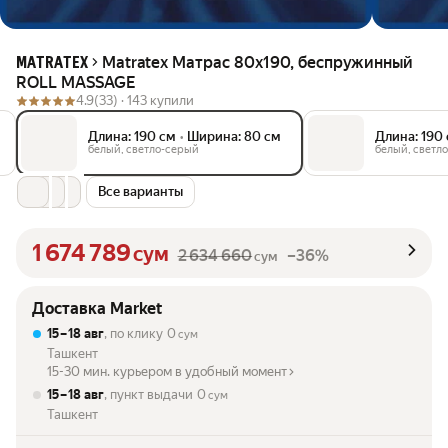
Matratex Матрас 80х190, беспружинный
MATRATEX
ROLL MASSAGE
4.9
(33) ·
143 купили
Длина: 190 см
•
Ширина: 80 см
Длина: 190
белый, светло-серый
белый, светл
Все варианты
1 674 789
сум
2 634 660
–36%
сум
Доставка Market
15 – 18 авг
, по клику
0
сум
Ташкент
15-30 мин. курьером в удобный момент
15 – 18 авг
, пункт выдачи
0
сум
Ташкент