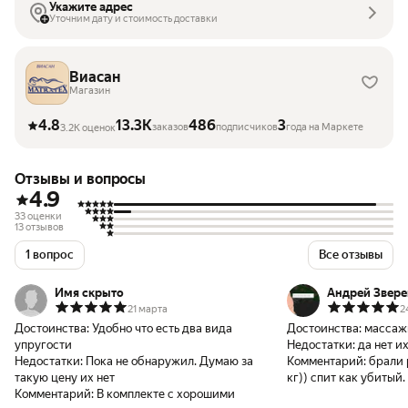
Укажите адрес
Уточним дату и стоимость доставки
Виасан
Магазин
4.8
13.3K
486
3
заказов
подписчиков
года на Маркете
3.2K оценок
Отзывы и вопросы
4.9
33 оценки
13 отзывов
1 вопрос
Все отзывы
Имя скрыто
Андрей Звере
21 марта
2
Достоинства:
Удобно что есть два вида
Достоинства:
массаж
упругости
Недостатки:
да нет и
Недостатки:
Пока не обнаружил. Думаю за
Комментарий:
брали 
такую цену их нет
кг)) спит как убитый
Комментарий:
В комплекте с хорошими