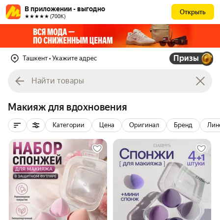
В приложении - выгодно
Открыть
★★★★★ (700К)
Призы
Ташкент
• Укажите адрес
Макияж для вдохновения
Категории
Цена
Оригинал
Бренд
Лин