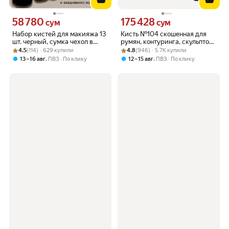
58 780
175 428
Цена 58780 сум вместо
Цена 175428 сум вместо
сум
сум
Набор кистей для макияжа 13
Кисть №104 скошенная для
шт. черный, сумка чехол в
румян, контуринга, скульптора
Рейтинг товара: 4.5 из 5
Оценок: (114) · 629 купили
подарок
Рейтинг товара: 4.8 из 5
Оценок: (946) · 5.7K купили
и бронзера / CHICNIE Angled
4.5
(114) · 629 купили
4.8
(946) · 5.7K купили
Blush Brush №104
,
,
13 – 16 авг
ПВЗ
По клику
12 – 15 авг
ПВЗ
По клику