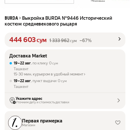
Выкройка BURDA №9446 Исторический
BURDA
костюм средневекового рыцаря
444 603
сум
1 333 962
–67%
сум
Доставка Market
19 – 22 авг
, по клику
0
сум
Ташкент
15-30 мин. курьером в удобный момент
19 – 22 авг
, пункт выдачи
0
сум
Ташкент
Укажите адрес
Уточним дату и стоимость доставки
Первая примерка
Магазин