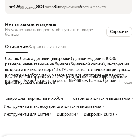
4.9
801
85
5
заказ
подписчиков
лет на Маркете
69 оценок
Нет отзывов и оценок
Но можно задать вопрос, чтобы узнать о товаре
Спросить
больше
Описание
Характеристики
Состав: Лекала деталей (выкройки) данной модели в 100%
размере, напечатанные на бумаге (бумажной кальке), инструкция
по крою и шитью, конверт 13 х 19 см с фото, техническим рисунком
и списком необходимых материалов для изготовления данного
Важно! Все инструкции на немецком, английском и французском
изделия. Выкройка дана на рост: 165-168 см. Важно: Детали лекал
языке! Русского языка нет!
ещё
без припусков на швы.
Товары для творчества и хобби
Товары для шитья и вышивания
Инструменты и аксессуары для шитья и вышивания
Инструменты для шитья
Выкройки
Выкройки Burda