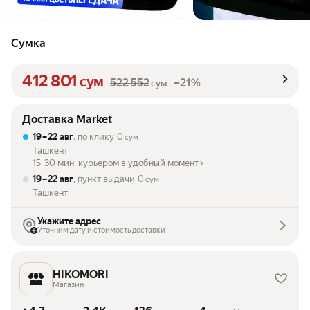
Сумка
412 801
сум
522 552
–21%
сум
Доставка Market
19 – 22 авг
, по клику
0
сум
Ташкент
15-30 мин. курьером в удобный момент
19 – 22 авг
, пункт выдачи
0
сум
Ташкент
Укажите адрес
Уточним дату и стоимость доставки
HIKOMORI
Магазин