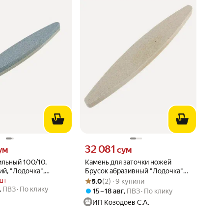
ум вместо
Цена 32081 сум вместо
32 081
ум
сум
ильный 100/10,
Камень для заточки ножей
й, "Лодочка",
Брусок абразивный "Лодочка"
Рейтинг товара: 5.0 из 5
Оценок: (2) · 9 купили
 см
22,5см рокот
шт
5.0
(2) · 9 купили
,
ПВЗ
По клику
15 – 18 авг
,
ПВЗ
По клику
ИП Козодоев С.А.