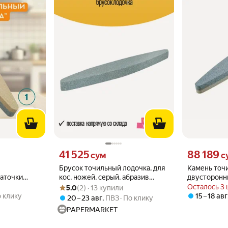
Цена 41525 сум вместо
Цена 88189 с
41 525
88 189
сум
с
Брусок точильный лодочка, для
Камень точ
заточки
кос, ножей, серый, абразив
двусторонни
Рейтинг товара: 5.0 из 5
Оценок: (2) · 13 купили
нта
карбид, средняя зернистость
22.5x3.5x1.5
Осталось 3 
5.0
(2) · 13 купили
ая 22,5 см
 клику
15 – 18 авг
20 – 23 авг
,
ПВЗ
По клику
PAPERMARKET