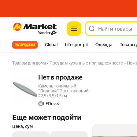
Market
Все хиты
Global
Lifesportpit
Одежда
Товары 
Автотовары
Яндекс Фабрика
Split
Товары для дома
•
Посуда и кухонные принадлежности
•
Ножи
Нет в продаже
Камень точильный
"Лодочка" 2-х сторонний,
22,5х3,5х1,5см
LEDrive
Еще может подойти
Цена, сум