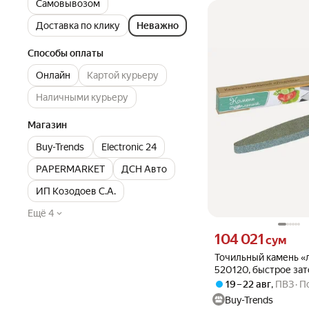
Самовывозом
Доставка по клику
Неважно
Способы оплаты
Онлайн
Картой курьеру
Наличными курьеру
Магазин
Buy-Trends
Electronic 24
PAPERMARKET
ДСН Авто
ИП Козодоев С.А.
Ещё 4
Цена 104021 сум вмест
104 021
сум
Точильный камень «
520120, быстрое за
ножей, серо‑зелёны
19 – 22 авг
,
ПВЗ
П
абразивный камень, д
Buy-Trends
ширина 5 см