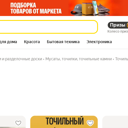
Призы
Колесо при
для дома
Красота
Бытовая техника
Электроника
 и разделочные доски
•
Мусаты, точилки, точильные камни
•
Точил