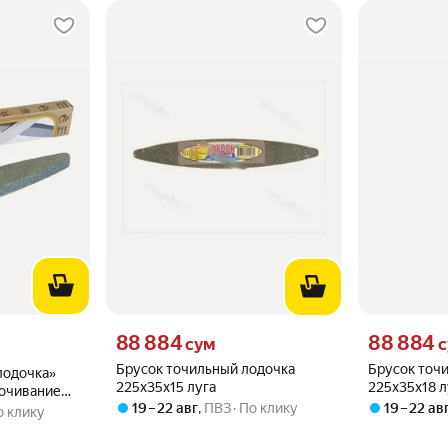
Цена 88884 сум вместо
Цена 88884 с
88 884
88 884
о
сум
с
Брусок точильный лодочка
Брусок точ
лодочка»
225х35х15 луга
225х35х18 л
точивание
19 – 22 авг
,
ПВЗ
По клику
19 – 22 ав
й,
о клику
лина 15 см,