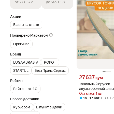
от 27 637 сум
до 565 058 сум
Акции
Баллы за отзыв
Проверено Маркетом
Оригинал
Бренд
LUGAABRASIV
РОКОТ
STARTUL
Бест Транс Сервис
Цена 27637 сум вместо
27 637
сум
Рейтинг
Точильный брусок
двухсторонний для 
Рейтинг от 4.0
режущего инструме
Осталась 1 шт
"Лодочка" увеличенн
14 – 17 авг
,
ПВЗ
По
Способ доставки
Курьером
В пункт выдачи