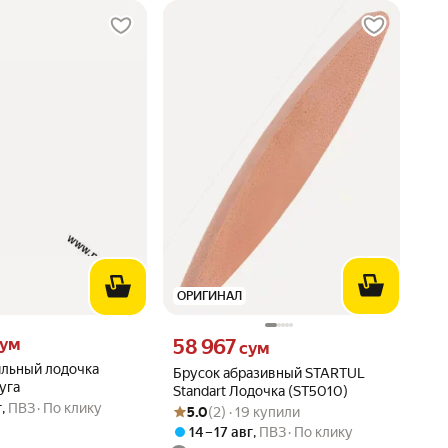
ОРИГИНАЛ
ум вместо
Цена 58967 сум вместо
ум
58 967
сум
ильный лодочка
Брусок абразивный STARTUL
уга
Standart Лодочка (ST5010)
г
,
ПВЗ
По клику
Рейтинг товара: 5.0 из 5
Оценок: (2) · 19 купили
5.0
(2) · 19 купили
14 – 17 авг
,
ПВЗ
По клику