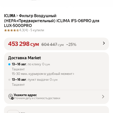
Фильтр Воздушный
ICLIMA
(HEPA+Предварительный) iCLIMА IFS-06PRO для
LUX-5000PRO
4.3
(4) ·
5 купили
453 298
сум
604 447
–25%
сум
Доставка Market
13 – 16 авг
, по клику
0
сум
Ташкент
15-30 мин. курьером в удобный момент
13 – 16 авг
, пункт выдачи
0
сум
Ташкент
Укажите адрес
Уточним дату и стоимость доставки