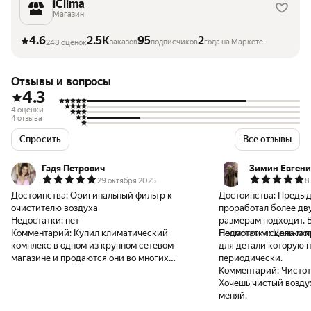
iClima
Магазин
4.6
2.5K
95
2
заказов
подписчиков
года на Маркете
248 оценок
Отзывы и вопросы
4.3
4 оценки
4 отзыва
Спросить
Все отзывы
Гадя Петрович
Зимин Евген
29 октября 2025
8
Достоинства:
Оригинальный фильтр к
Достоинства:
Предыд
очистителю воздуха
проработал более дву
Недостатки:
нет
размерам подходит. В
Комментарий:
Купил климатический
Посмотрим сколько п
Недостатки:
Цена мог
комплекс в одном из крупном сетевом
для детали которую 
магазине и продаются они во многих
периодически.
аналогичных магазинах,а вот расходники в
Комментарий:
Чистот
честности фильтры во всей России нашел
Хочешь чистый воздух
только у единственного этого поставщика
меняй.
ICLIMA! как так непонятно,почему больше