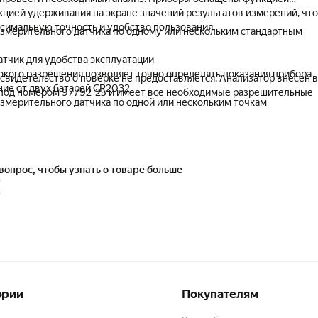
кцией удерживания на экране значений результатов измерений, что
симальную точность и удобство пользования.
змерительного датчика по одному или нескольким стандартным
тчик для удобства эксплуатации
кого разрешения позволяет точно определять показания прибора
свидетельство о поверке не предоставляется. Анализатор внесен в
ие от двух батарей CR2032
под номером 97792-25 и имеет все необходимые разрешительные
змерительного датчика по одной или нескольким точкам
ремени автоматического отключения
ень защиты от пыли и влаги (IP 57)
ерке прибора в электронном виде зафиксирована на портале фгис
тся по серийному номеру прибора.
вопрос, чтобы узнать о товаре больше
ории
Покупателям