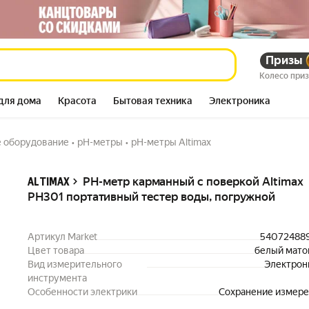
301 портативный
1 408 397
Призы
сум
Колесо при
3 256 586
–57%
сум
для дома
Красота
Бытовая техника
Электроника
 оборудование
•
pH-метры
•
pH-метры Altimax
Описание
PH-метр карманный с поверкой Altimax
ALTIMAX
PH301 портативный тестер воды, погружной
Артикул Market
54072488
Цвет товара
белый мат
Вид измерительного
Электрон
инструмента
Особенности электрики
Сохранение измер