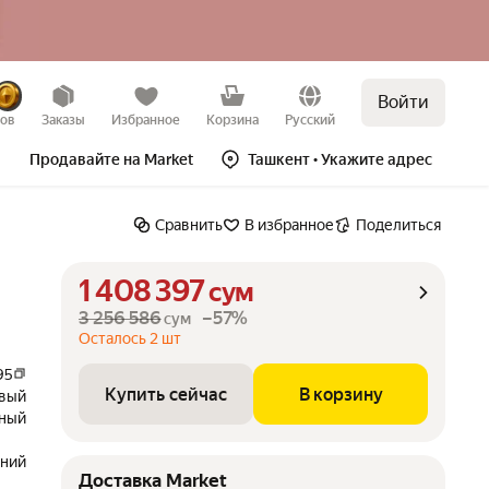
Войти
Купить сейчас
В корзину
зов
Заказы
Избранное
Корзина
Русский
Продавайте на Market
Ташкент
• Укажите адрес
Сравнить
В избранное
Поделиться
1 408 397
сум
3 256 586
–57%
сум
Осталось 2 шт
95
Купить сейчас
В корзину
овый
ный
ений
Доставка Market