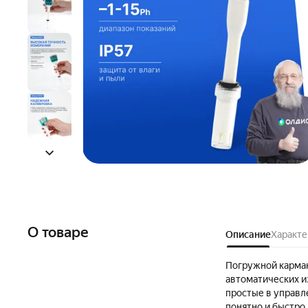
О товаре
Описание
Характе
Погружной карман
автоматических и
простые в управл
понятно и быстро