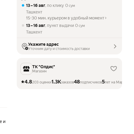
13 – 16 авг
, по клику
0
сум
Ташкент
15-30 мин. курьером в удобный момент
13 – 16 авг
, пункт выдачи
0
сум
Ташкент
Укажите адрес
Уточним дату и стоимость доставки
ТК "Олдис"
Магазин
4.8
1.3K
48
5
203 оценки
заказов
подписчиков
лет на Маркете
е и