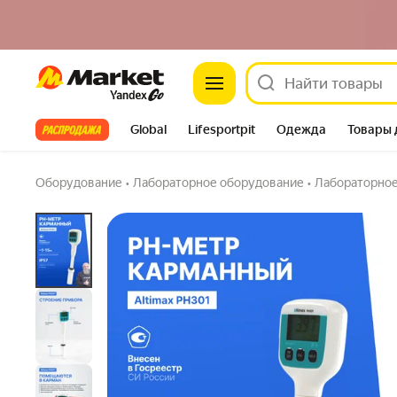
PH-метр карманный с поверкой Altimax PH
Market
тестер воды, погружной
Задать вопрос
Все хиты
Global
Lifesportpit
Одежда
Товары 
Автотовары
Яндекс Фабрика
Split
Оборудование
•
Лабораторное оборудование
•
Лабораторное