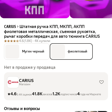
Штатная ручка КПП, МКПП, АКПП
CARIUS
фиолетовая металлическая, съемная рукоятка,
рычаг коробки передач для авто тюнинга CARIUS
4.6
(1.8K) ·
4K купили
Муген черный
фиолетовый
Нет в продаже у продавца
CARIUS
Магазин
4.6
41.8K
1.2K
4
заказов
подписчиков
года на Маркете
3.4K оценок
Отзывы и вопросы