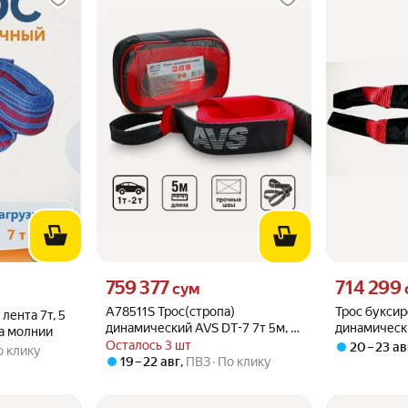
Цена 759377 сум вместо
Цена 714299 
759 377
714 299
о
сум
A78511S Трос(стропа)
Трос букси
лента 7т, 5
динамический AVS DT-7 7т 5м, в
динамически
на молнии
сумке
сумке AVS
Осталось 3 шт
20 – 23 ав
о клику
19 – 22 авг
,
ПВЗ
По клику