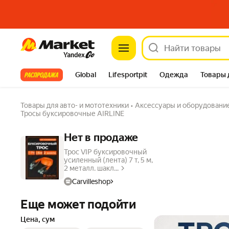
Market
Все хиты
Global
Lifesportpit
Одежда
Товары 
Автотовары
Яндекс Фабрика
Split
Товары для авто- и мототехники
•
Аксессуары и оборудовани
Тросы буксировочные AIRLINE
Нет в продаже
Трос VIP буксировочный
усиленный (лента) 7 т, 5 м,
2 металл. шакл...
Carvilleshop
Еще может подойти
Цена, сум