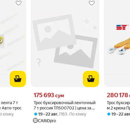
о
Цена 175693 сум вместо
Цена 280178 
175 693
280 178
сум
лента 7 т
Трос буксировочный ленточный
Трос буксир
е Авто-трос
7 т россия ТЛ500702 | цена за 1
м 2 крюка 
шт
о клику
19 – 22 авг
,
ПВЗ
По клику
19 – 22 ав
CARiDpro