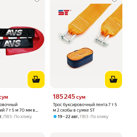
сум вместо
Цена 185245 сум вместо
185 245
сум
сум
ровочный
Трос буксировочный лента 7 т 5
й 7 т 5 м 70 мм в
м 2 скобы в сумке ST
г
,
ПВЗ
По клику
19 – 22 авг
,
ПВЗ
По клику