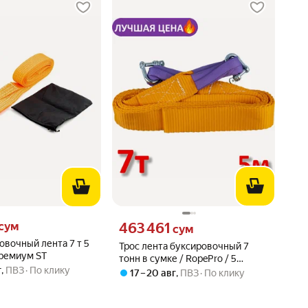
сум вместо
Цена 463461 сум вместо
сум
463 461
сум
овочный лента 7 т 5
Трос лента буксировочный 7
Премиум ST
тонн в сумке / RopePro / 5
г
,
ПВЗ
По клику
метров
17 – 20 авг
,
ПВЗ
По клику