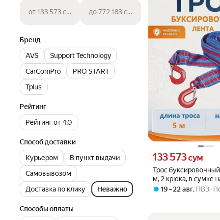
от 133 573 сум
до 772 183 сум
Бренд
AVS
Support Technology
CarComPro
PRO START
Tplus
Рейтинг
Рейтинг от 4.0
Способ доставки
Цена 133573 сум вмест
133 573
сум
Курьером
В пункт выдачи
Трос буксировочный 
Самовывозом
м, 2 крюка, в сумке 
19 – 22 авг
,
ПВЗ
П
Доставка по клику
Неважно
Способы оплаты