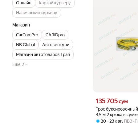
Онлайн
Картой курьеру
Наличными курьеру
Магазин
CarComPro
CARiDpro
NB Global
Автовентури
Магазин автотоваров Грал
Ещё 2
Цена 135705 сум вмест
135 705
сум
Трос буксировочный 
4,5 м 2 крюка в сумк
20 – 23 авг
,
ПВЗ
П