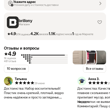
Укажите адрес
Уточним дату и стоимость доставки
brillony
Магазин
4.9
4.2K
1.1K
1
заказов
подписчиков
год на Маркете
974 оценки
Отзывы и вопросы
4.9
1K оценок
481 отзыв
10 вопросов
Все отзывы
Татьяна
Анна З.
29 июня
2
Достоинства:
Набор восхитительный!
Достоинства:
Качеств
Пластик очень крепкий, плотный, ведро
плавное скольжение п
очень надёжное и просто загляденье.
прилипает мусор, вол
Больше всего переживала из-за швабры,
насадке
Недостатки:
не выяви
потому что в купленных ранее швабрах
Комментарий:
Пишу о