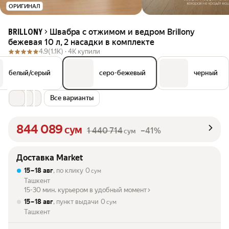
ОРИГИНАЛ
Швабра с отжимом и ведром Brillony
BRILLONY
бежевая 10 л, 2 насадки в комплекте
4.9
(1.1K) ·
4K купили
белый/серый
серо-бежевый
черный
Все варианты
844 089
сум
1 440 714
–41%
сум
Доставка Market
15 – 18 авг
, по клику
0
сум
Ташкент
15-30 мин. курьером в удобный момент
15 – 18 авг
, пункт выдачи
0
сум
Ташкент