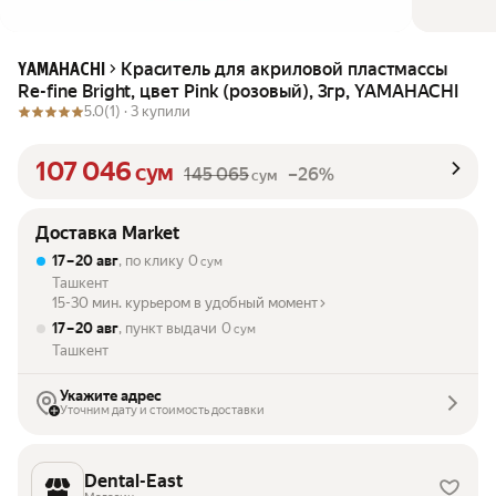
Краситель для акриловой пластмассы
YAMAHACHI
Re-fine Bright, цвет Pink (розовый), 3гр, YAMAHACHI
5.0
(1) ·
3 купили
107 046
сум
145 065
–26%
сум
Доставка Market
17 – 20 авг
, по клику
0
сум
Ташкент
15-30 мин. курьером в удобный момент
17 – 20 авг
, пункт выдачи
0
сум
Ташкент
Укажите адрес
Уточним дату и стоимость доставки
Dental-East