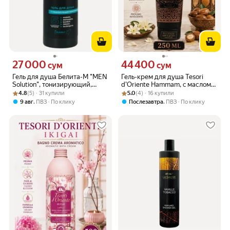
27 000
44 400
Цена 27000 сум вместо
Цена 44400 сум вместо
сум
сум
Гель для душа Белита-М "МEN
Гель-крем для душа Tesori
Solution", тонизирующий,
d'Oriente Hammam, c маслом
Рейтинг товара: 4.8 из 5
Оценок: (5) · 31 купили
унисекс, 400мл
Рейтинг товара: 5.0 из 5
Оценок: (4) · 16 купили
арганы, 250 мл
4.8
(5) · 31 купили
5.0
(4) · 16 купили
,
,
9 авг
ПВЗ
По клику
Послезавтра
ПВЗ
По клику