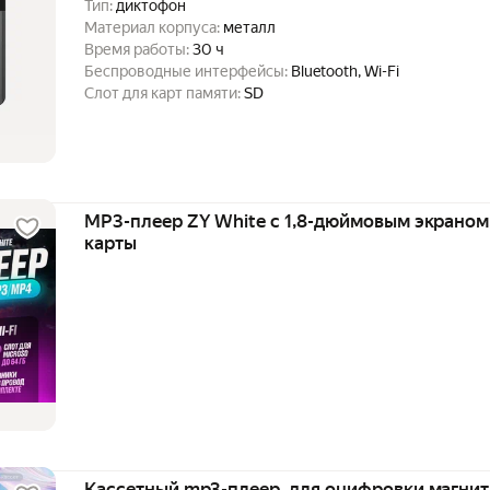
Тип:
диктофон
Материал корпуса:
металл
Время работы:
30 ч
Беспроводные интерфейсы:
Bluetooth, Wi-Fi
Слот для карт памяти:
SD
MP3-плеер ZY White c 1,8-дюймовым экраном,
карты
Кассетный mp3-плеер, для оцифровки магнит