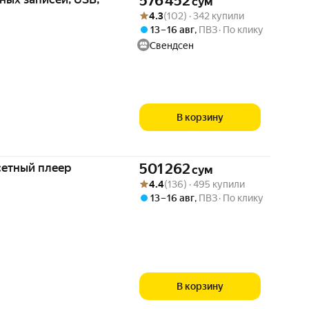
576 452
сум
Рейтинг товара: 4.3 из 5
Оценок: (102) · 342 купили
4.3
(102) · 342 купили
13 – 16 авг
,
ПВЗ
По клику
Свендсен
В корзину
Цена 501262 сум вместо
сетный плеер
501 262
сум
Рейтинг товара: 4.4 из 5
Оценок: (136) · 495 купили
4.4
(136) · 495 купили
13 – 16 авг
,
ПВЗ
По клику
В корзину