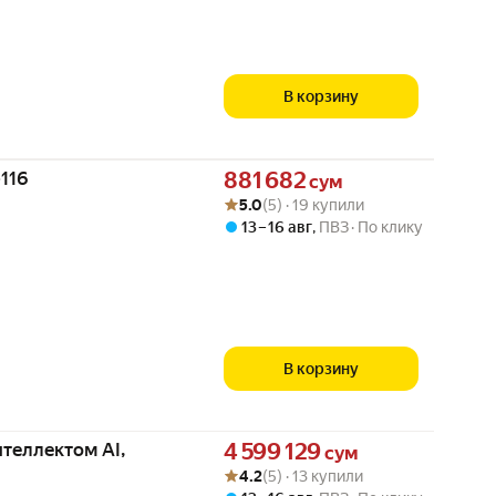
В корзину
Цена 881682 сум вместо
116
881 682
сум
Рейтинг товара: 5.0 из 5
Оценок: (5) · 19 купили
5.0
(5) · 19 купили
13 – 16 авг
,
ПВЗ
По клику
В корзину
Цена 4599129 сум вместо
нтеллектом AI,
4 599 129
сум
Рейтинг товара: 4.2 из 5
Оценок: (5) · 13 купили
4.2
(5) · 13 купили