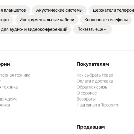
ля планшетов
Акустические системы
Держатели телефон
торы
Инструментальные кабели
Кнопочные телефоны
 для аудио- и видеоконференций
Показать еще
ории
Покупателям
терная техника
Как выбрать товар
г
Оплата и доставка
 техника
Обратная связь
О сервисе
для дома
Возвраты
оника
Наш канал в Telegram
Продавцам