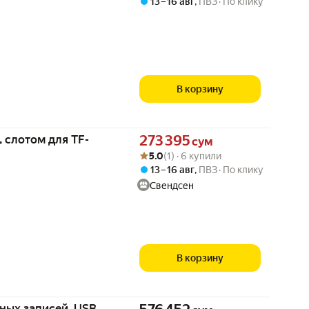
13 – 16 авг
,
ПВЗ
По клику
В корзину
Цена 273395 сум вместо
 слотом для TF-
273 395
сум
Рейтинг товара: 5.0 из 5
Оценок: (1) · 6 купили
5.0
(1) · 6 купили
13 – 16 авг
,
ПВЗ
По клику
Свендсен
В корзину
Цена 576452 сум вместо
ных записей, USB,