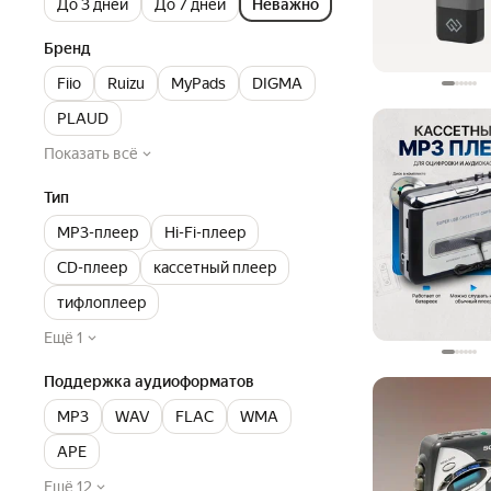
До 3 дней
До 7 дней
Неважно
Бренд
Fiio
Ruizu
MyPads
DIGMA
PLAUD
Показать всё
Тип
MP3-плеер
Hi-Fi-плеер
CD-плеер
кассетный плеер
тифлоплеер
Ещё 1
Поддержка аудиоформатов
MP3
WAV
FLAC
WMA
APE
Ещё 12