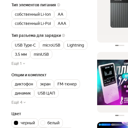
Тип элементов питания
собственный Li-Ion
AA
собственный Li-Pol
AAA
Тип разъема для зарядки
USB Type-C
microUSB
Lightning
3.5 мм
miniUSB
Ещё 1
Опции и комплект
диктофон
экран
FM-тюнер
динамик
USB ЦАП
Ещё 4
Цвет
черный
белый