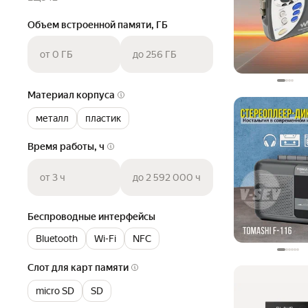
Объем встроенной памяти, ГБ
от 0 ГБ
до 256 ГБ
Материал корпуса
металл
пластик
Время работы, ч
от 3 ч
до 2 592 000 ч
Беспроводные интерфейсы
Bluetooth
Wi-Fi
NFC
Слот для карт памяти
micro SD
SD