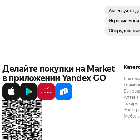
Аксессуары д
Игровые мони
Оборудование
Делайте покупки на Market

Катег
в приложении Yandex GO
Компью
Геймин
Бытовая
Аптека
Товары 
Электр
Мебель