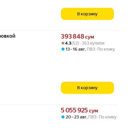
В корзину
Цена 393848 сум вместо
ровкой
393 848
сум
Рейтинг товара: 4.3 из 5
Оценок: (52) · 353 купили
4.3
(52) · 353 купили
13 – 16 авг
,
ПВЗ
По клику
В корзину
Цена 5055925 сум вместо
5 055 925
сум
20 – 23 авг
,
ПВЗ
По клику