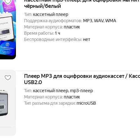
чёрный/белый
Тип:
кассетный плеер
Поддержка аудиоформатов:
MP3, WAV, WMA
Материал корпуса:
пластик
Время работы:
1 ч
Беспроводные интерфейсы:
нет
Плеер MP3 для оцифровки аудиокассет / Кас
USB2.0
Тип:
кассетный плеер, mp3-плеер
Материал корпуса:
пластик
Тип разъема для зарядки:
microUSB