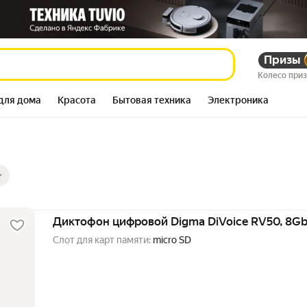
Призы
Колесо при
для дома
Красота
Бытовая техника
Электроника
ры
ов
Диктофон цифровой Digma DiVoice RV50, 8Gb
Слот для карт памяти:
micro SD