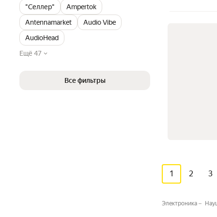
"Селлер"
Ampertok
Antennamarket
Audio Vibe
AudioHead
Ещё 47
Все фильтры
1
2
3
Электроника
Нау