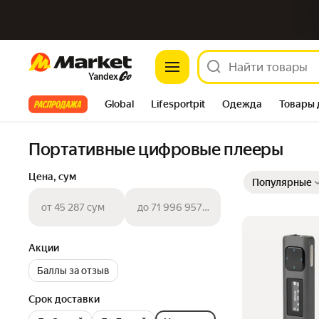
Market
Все хиты
Global
Lifesportpit
Одежда
Товары 
Автотовары
Яндекс Фабрика
Split
Портативные цифровые плееры
Выбранные фильт
Сортировка товар
Цена, сум
Популярные
от 45 287 сум
до 71 996 957 сум
Акции
Баллы за отзыв
Срок доставки