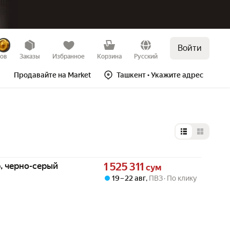
Войти
зов
Заказы
Избранное
Корзина
Русский
Продавайте на Market
Ташкент
• Укажите адрес
Выбор типа 
Цена 1525311 сум вместо
, черно-серый
1 525 311
сум
19 – 22 авг
,
ПВЗ
По клику