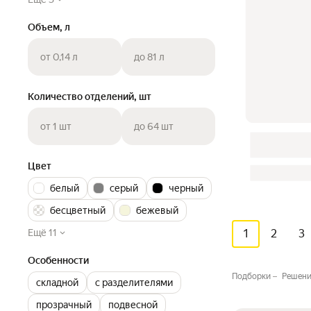
Объем, л
от 0,14 л
до 81 л
Количество отделений, шт
от 1 шт
до 64 шт
Цвет
белый
серый
черный
бесцветный
бежевый
Ещё 11
1
2
3
Особенности
Подборки
Решени
складной
с разделителями
прозрачный
подвесной