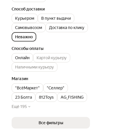
Способ доставки
Курьером
В пункт выдачи
Самовывозом
Доставка по клику
Неважно
Способы оплаты
Онлайн
Картой курьеру
Наличными курьеру
Магазин
"ВсёМаркет"
"Селлер"
23 Болта
812Toys
AG_FISHING
Ещё 195
Все фильтры