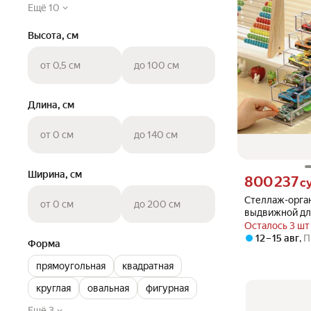
Ещё 10
Высота, см
от 0,5 см
до 100 см
Длина, см
от 0 см
до 140 см
Ширина, см
Цена 800237 сум
800 237
с
Стеллаж-орга
от 0 см
до 200 см
выдвижной дл
коллекционны
Осталось 3 шт
машинок и дру
12 – 15 авг
,
П
Форма
6 ячеек, выпо
качественного
прямоугольная
квадратная
круглая
овальная
фигурная
Ещё 3