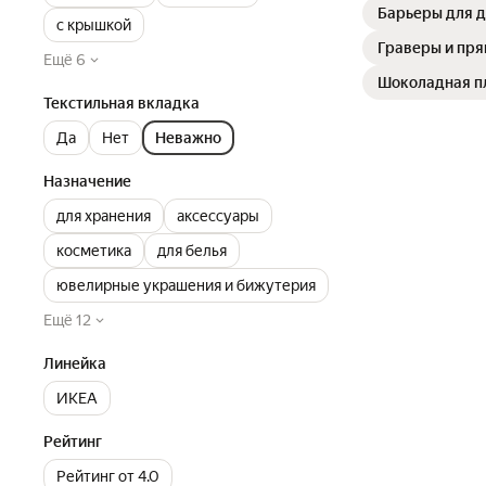
Барьеры для д
с крышкой
Граверы и пр
Ещё 6
Шоколадная п
Текстильная вкладка
Да
Нет
Неважно
Назначение
для хранения
аксессуары
косметика
для белья
ювелирные украшения и бижутерия
Ещё 12
Линейка
ИКЕА
Рейтинг
Рейтинг от 4.0