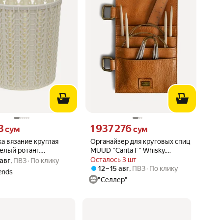
13 сум вместо
Цена 1937276 сум вместо
3
1 937 276
сум
сум
а вязание круглая
Органайзер для круговых спиц
елый ротанг,
MUUD "Carita F" Whisky,
вная и практичная
натуральная кожа
Осталось 3 шт
 авг
,
ПВЗ
По клику
12 – 15 авг
,
ПВЗ
По клику
ends
"Селлер"