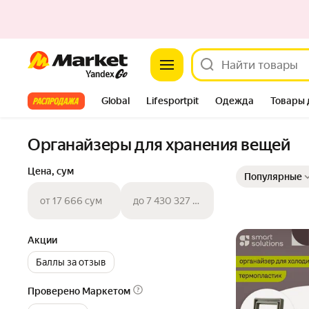
Market
Все хиты
Global
Lifesportpit
Одежда
Товары 
Автотовары
Яндекс Фабрика
Split
Органайзеры для хранения вещей
Выбранные фильт
Сортировка товар
Цена, сум
Популярные
от 17 666 сум
до 7 430 327 сум
Акции
Баллы за отзыв
Проверено Маркетом