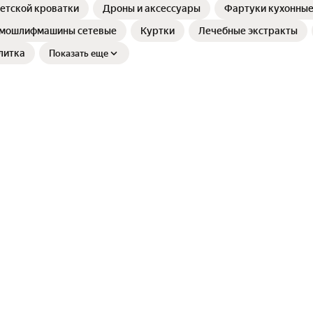
етской кроватки
Дроны и аксессуары
Фартуки кухонны
ямошлифмашины сетевые
Куртки
Лечебные экстракты
литка
Показать еще