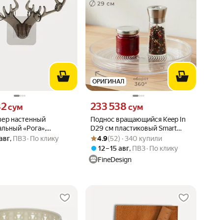
ОРИГИНАЛ
82 сум вместо
Цена 233538 сум вместо
82
233 538
сум
сум
зер настенный
Поднос вращающийся Keep In
льный «Рога»,
D29 см пластиковый Smart
Рейтинг товара: 4.9 из 5
Оценок: (52) · 340 купили
×12 см, прозрачно-
Solutions SS0000399
 авг
,
ПВЗ
По клику
4.9
(52) · 340 купили
12 – 15 авг
,
ПВЗ
По клику
FineDesign