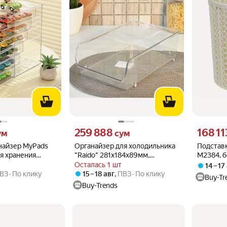
 вместо
Цена 259888 сум вместо
Цена 1681
259 888
168 11
ум
сум
найзер MyPads
Органайзер для холодильника
Подставк
я хранения
"Raido" 281x184x89мм,
М2384, б
х игрушек
прозрачный пластик, удобное
декорати
Осталась 1 шт
14 – 17
гих мелочей на
хранение
ВЗ
По клику
15 – 18 авг
,
ПВЗ
По клику
Buy-Tr
лнен из
Buy-Trends
 материала, ид.