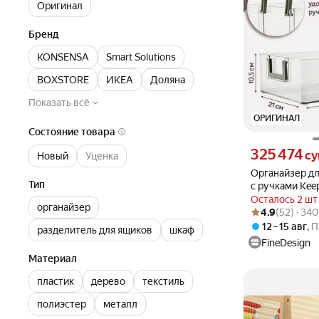
Оригинал
Бренд
KONSENSA
Smart Solutions
BOXSTORE
ИКЕА
Доляна
Показать всё
ОРИГИНАЛ
Состояние товара
Цена 325474 сум
325 474
с
Новый
Уценка
Органайзер дл
Тип
с ручками Keep
для овощей и 
Осталось 2 шт
органайзер
Рейтинг товара: 4
Оценок: (52) · 3
Solutions SS
4.9
(52) · 34
12 – 15 авг
,
П
разделитель для ящиков
шкаф
FineDesign
Материал
пластик
дерево
текстиль
полиэстер
металл