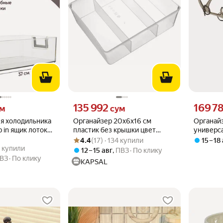
 вместо
Цена 135992 сум вместо
Цена 1697
135 992
169 7
ум
сум
я холодильника
Органайзер 20x6x16 см
Органай
 in ящик лоток
пластик без крышки цвет
универса
Рейтинг товара: 4.4 из 5
Оценок: (17) · 134 купили
фруктов Smart
прозрачный
17.8×3.2
4.4
(17) · 134 купили
15 – 18
.9 из 5
40 купили
000077
серый
0 купили
12 – 15 авг
,
ПВЗ
По клику
ВЗ
По клику
KAPSAL