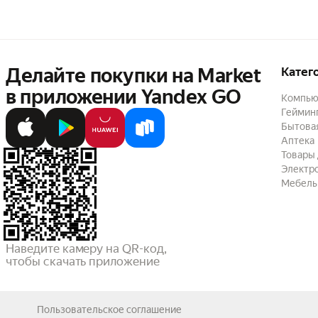
Делайте покупки на Market

Катег
в приложении Yandex GO
Компью
Геймин
Бытовая
Аптека
Товары 
Электр
Мебель
Наведите камеру на QR-код,

чтобы скачать приложение
Пользовательское соглашение