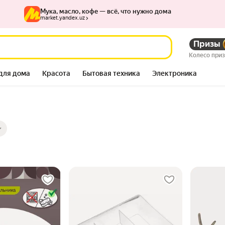
Мука, масло, кофе — всё, что нужно дома
market.yandex.uz
Призы
Колесо при
для дома
Красота
Бытовая техника
Электроника
ры
ов