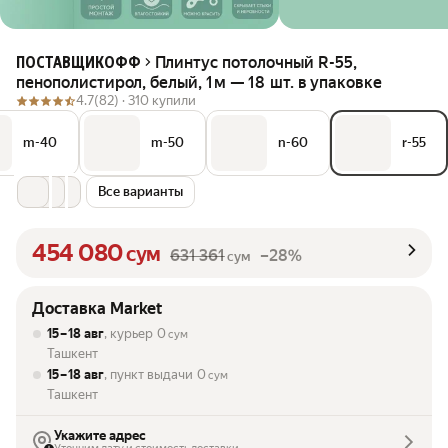
Плинтус потолочный R-55,
ПОСТАВЩИКОФФ
пенополистирол, белый, 1 м — 18 шт. в упаковке
4.7
(82) ·
310 купили
m-40
m-50
n-60
r-55
Все варианты
454 080
сум
631 361
–28%
сум
Доставка Market
15 – 18 авг
, курьер
0
сум
Ташкент
15 – 18 авг
, пункт выдачи
0
сум
Ташкент
Укажите адрес