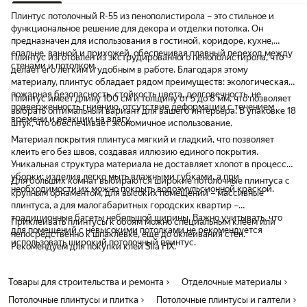
Плинтус потолочный R-55 из пенополистирола – это стильное и
функциональное решение для декора и отделки потолка. Он
предназначен для использования в гостиной, коридоре, кухне,
спальне, ванной и прихожей, обеспечивая плавный переход между
Плинтус изготовлен из экструдированного пенополистирола, что
стенами и потолком.
делает его легким и удобным в работе. Благодаря этому
материалу, плинтус обладает рядом преимуществ: экологическая и
пожарная безопасность, стойкость цвета, долговечность, не
Плинтус имеет длину 100 см и толщину от 5 до 8 мм, что позволяет
подверженность гниению, отсутствие деформации с течением
выбрать оптимальный вариант для вашего интерьера. В упаковке 18
времени и реакции на влагу.
штук, что обеспечивает экономичное использование.
Материал покрытия плинтуса мягкий и гладкий, что позволяет
клеить его без швов, создавая иллюзию единого покрытия.
Уникальная структура материала не доставляет хлопот в процессе
уборки: изделия легко мыть влажными губками, а при
Для больших комнат выбираются широкие потолочные плинтуса с
необходимости их можно покрыть водоэмульсионной краской.
крупным орнаментом, для высоких помещений – массивные
плинтуса, а для малогабаритных городских квартир –
традиционные багеты небольшой ширины. Важно учитывать, что
Приклеивать плинтусы к обоям можно специальным клеем или
для помещений с невысокими потолками не рекомендуется
непосредственно к шпаклевке, еще до оклеивания стен.
использовать широкий потолочный плинтус.
Рекомендуем для покупки клей Sila FIX.
Товары для строительства и ремонта
Отделочные материалы
Потолочные плинтусы и плитка
Потолочные плинтусы и галтели