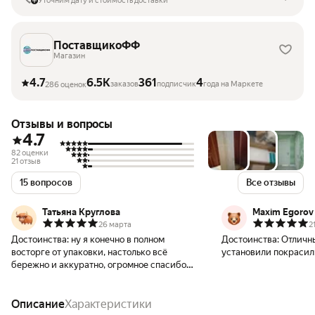
Уточним дату и стоимость доставки
ПоставщикоФФ
Магазин
4.7
6.5K
361
4
заказов
подписчик
года на Маркете
286 оценок
Отзывы и вопросы
4.7
82 оценки
21 отзыв
15 вопросов
Все отзывы
Татьяна Круглова
Maxim Egorov
26 марта
2
Достоинства:
ну я конечно в полном
Достоинства:
Отличны
восторге от упаковки, настолько всё
установили покрасил
бережно и аккуратно, огромное спасибо
продавцу, сами плинтуса как я и хотела,
все целые, все 18 штук
Описание
Характеристики