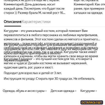
пользуемся не долго и ещё не стирали.
еще тестировать.
Комментарий:
Дочь довольна, носит
Комментарий:
Как от
каждый день. Посмотрим, что будет после
ранее, при примерке 
стирки )) Размер брала М, на мой рост 162
катышки на одежде.
см в самый раз. Дочь чуть ниже, но ей тоже
впору.
Описание
Характеристики
Кигуруми - это уникальный костюм, который поможет Вам
перевоплотиться в любого персонажа из любимых мультфильмов,
комиксов и фильмов. Этот костюм сделан из мягкого и приятного
материала – ткани велсофт, которая не вызывает раздражений и
Кигуруми идеально подходят для домашних вечеринок, детских
свободный крой не сковывает движения и позволяет чувствовать
праздников, фотосессий, фестивалей и других мероприятий, где
себя комфортно как дома, так и на улице. Кигуруми также имеет
нужно выглядеть оригинально и весело.
капюшон и карманы, чтобы вы могли хранить свои вещи во время
Кигуруми Единорог – это лучший костюм для тех, кто верит в
перевоплощения.
магию и чудеса! Дизайн костюма не вызывает нареканий,
чудесные цвета, рог, ушки и хвост.
Подходит для взрослых и детей от 3 лет.
Инструкция по уходу: Стирать при 30 градусах. Не отбеливать.
Одежда, обувь и аксессуары
Детская одежда
Кигуруми
ОСТАЛАСЬ 1 ШТ