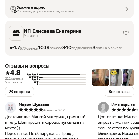
Укажите адрес
Уточним дату и стоимость доставки
ИП Елисеева Екатерина
Магазин
4.7
10.1K
340
3
заказов
подписчиков
года на Маркете
673 оценки
Отзывы и вопросы
4.8
222 оценки
55 отзывов
23 вопроса
Все отзывы
Мария Шуваева
Имя скрыто
4 января 2025
3
Достоинства:
Мягкий материал, приятный
Достоинства:
Милое. Мя
к телу. Швы прошить хорошо, пуговицы на
вырез на молнии сзад
месте ))
если захется по нужным де
Недостатки:
Не обнаружила. Правда
очень приятный на ощ
Недостатки:
Пока не 