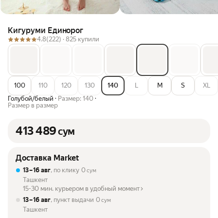
Кигуруми Единорог
4.8
(222) ·
825 купили
100
110
120
130
140
L
M
S
XL
Голубой/белый
·
Размер: 140
·
Размер в размер
413 489
сум
Доставка Market
13 – 16 авг
, по клику
0
сум
Ташкент
15-30 мин. курьером в удобный момент
13 – 16 авг
, пункт выдачи
0
сум
Ташкент