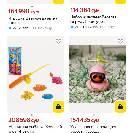
114 064
Цена 114064 сум вместо
164 990
сум
Цена 164990 сум вместо
сум
Набор животных Весёлая
Игрушка Цветной дятел на
ферма , 12 фигурок
стволе
,
21 – 24 авг
ПВЗ
По клику
,
22 – 25 авг
ПВЗ
По клику
208 598
154 435
Цена 208598 сум вместо
Цена 154435 сум вместо
сум
сум
Магнитная рыбалка Хороший
Утка с пропеллером, цвет
улов , 4 рыбки
розовый, звезда