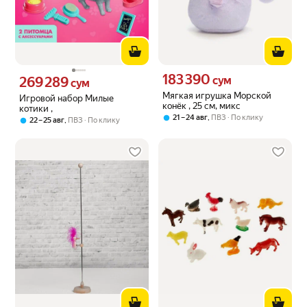
183 390
Цена 183390 сум вместо
269 289
сум
Цена 269289 сум вместо
сум
Мягкая игрушка Морской
Игровой набор Милые
конёк , 25 см, микс
котики ,
,
21 – 24 авг
ПВЗ
По клику
,
22 – 25 авг
ПВЗ
По клику