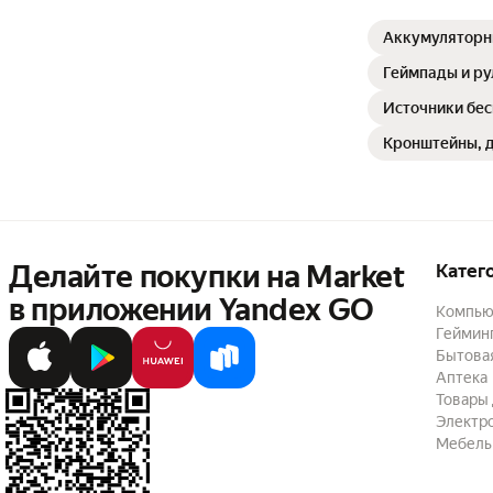
Аккумуляторн
Геймпады и ру
Источники бес
Кронштейны, д
Делайте покупки на Market

Катег
в приложении Yandex GO
Компью
Геймин
Бытовая
Аптека
Товары 
Электр
Мебель