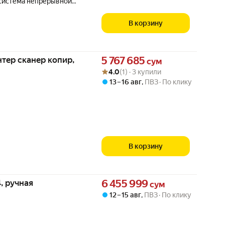
 система непрерывной
В корзину
Цена 5767685 сум вместо
тер сканер копир,
5 767 685
сум
Рейтинг товара: 4.0 из 5
Оценок: (1) · 3 купили
4.0
(1) · 3 купили
13 – 16 авг
,
ПВЗ
По клику
В корзину
Цена 6455999 сум вместо
4, ручная
6 455 999
сум
12 – 15 авг
,
ПВЗ
По клику