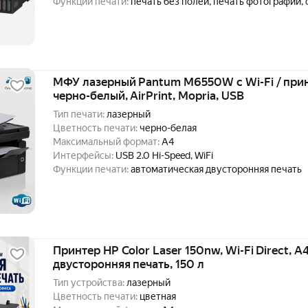
Функции печати:
печать без полей, печать фотографий,
подачи чернил (СНПЧ)
МФУ лазерный Pantum M6550W с Wi-Fi / прин
черно-белый, AirPrint, Mopria, USB
Тип печати:
лазерный
Цветность печати:
черно-белая
Максимальный формат:
A4
Интерфейсы:
USB 2.0 Hi-Speed, WiFi
Функции печати:
автоматическая двусторонняя печать
Принтер HP Color Laser 150nw, Wi-Fi Direct, A
двусторонняя печать, 150 л
Тип устройства:
лазерный
Цветность печати:
цветная