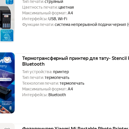
Тип печати:
струйный
Цветность печати:
цветная
Максимальный формат:
A4
Интерфейсы:
USB, Wi-Fi
Функции печати:
система непрерывной подачи чернил 
Термотрансферный принтер для тату- Stencil P
Bluetooth
Тип устройства:
принтер
Тип печати:
термопечать
Технология печати:
термопечать
Максимальный формат:
A4
Интерфейсы:
Bluetooth
Фотопринтер Xiaomi Mi Portable Photo Print