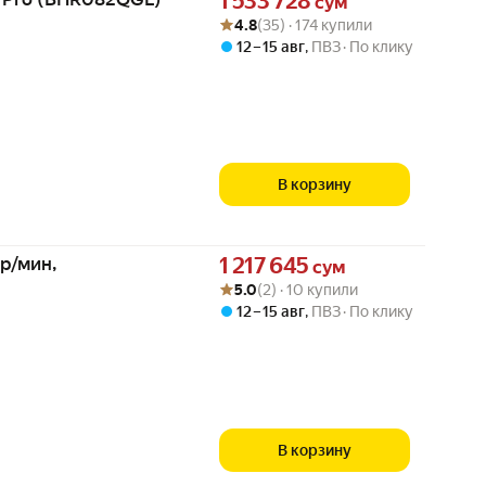
1 533 728
сум
Рейтинг товара: 4.8 из 5
Оценок: (35) · 174 купили
4.8
(35) · 174 купили
12 – 15 авг
,
ПВЗ
По клику
В корзину
Цена 1217645 сум вместо
р/мин,
1 217 645
сум
Рейтинг товара: 5.0 из 5
Оценок: (2) · 10 купили
5.0
(2) · 10 купили
12 – 15 авг
,
ПВЗ
По клику
В корзину