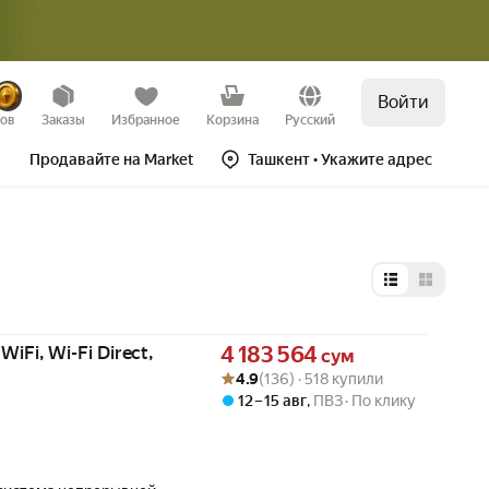
Войти
зов
Заказы
Избранное
Корзина
Русский
Продавайте на Market
Ташкент
• Укажите адрес
Выбор типа 
Цена 4183564 сум вместо
iFi, Wi-Fi Direct,
4 183 564
сум
Рейтинг товара: 4.9 из 5
Оценок: (136) · 518 купили
4.9
(136) · 518 купили
12 – 15 авг
,
ПВЗ
По клику