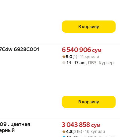
В корзину
Цена 6540906 сум вместо
67Cdw 6928C001
6 540 906
сум
Рейтинг товара: 5.0 из 5
Оценок: (1) · 11 купили
5.0
(1) · 11 купили
14 – 17 авг
,
ПВЗ
Курьер
В корзину
Цена 3043858 сум вместо
09 , цветная
3 043 858
сум
черный
Рейтинг товара: 4.8 из 5
Оценок: (315) · 1K купили
4.8
(315) · 1K купили