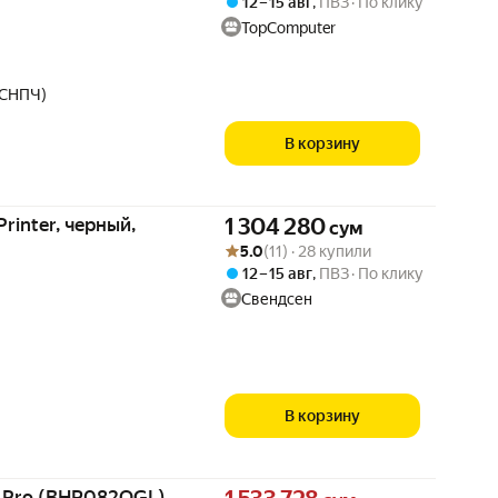
12 – 15 авг
,
ПВЗ
По клику
TopComputer
(СНПЧ)
В корзину
Цена 1304280 сум вместо
rinter, черный,
1 304 280
сум
Рейтинг товара: 5.0 из 5
Оценок: (11) · 28 купили
5.0
(11) · 28 купили
12 – 15 авг
,
ПВЗ
По клику
Свендсен
В корзину
Цена 1533728 сум вместо
er Pro (BHR082QGL)