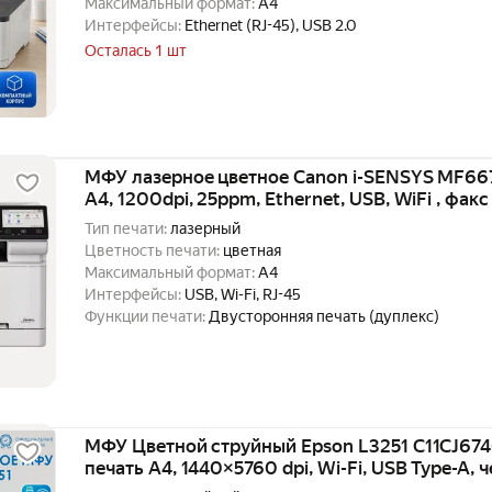
Максимальный формат:
A4
Интерфейсы:
Ethernet (RJ-45), USB 2.0
Осталась 1 шт
МФУ лазерное цветное Canon i-SENSYS MF6
A4, 1200dpi, 25ppm, Ethernet, USB, WiFi , факс
Тип печати:
лазерный
Цветность печати:
цветная
Максимальный формат:
A4
Интерфейсы:
USB, Wi-Fi, RJ-45
Функции печати:
Двусторонняя печать (дуплекс)
МФУ Цветной струйный Epson L3251 C11CJ674
печать А4, 1440×5760 dpi, Wi-Fi, USB Type-A, 