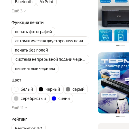
Bluetooth
AirPrint
Ещё 3
Функции печати
печать фотографий
автоматическая двусторонняя печать
печать без полей
система непрерывной подачи чернил (СНПЧ)
пигментные чернила
Цвет
белый
черный
серый
серебристый
синий
Ещё 11
Рейтинг
Рейтинг от 4.0