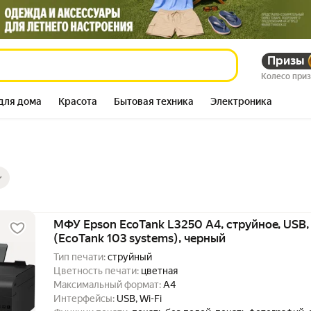
Призы
Колесо при
для дома
Красота
Бытовая техника
Электроника
ры
ов
МФУ Epson EcoTank L3250 A4, струйное, USB, W
(EcoTank 103 systems), черный
Тип печати:
струйный
Цветность печати:
цветная
Максимальный формат:
A4
Интерфейсы:
USB, Wi-Fi