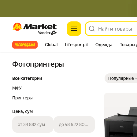
Market
Все хиты
Global
Lifesportpit
Одежда
Товары 
Автотовары
Яндекс Фабрика
Split
Фотопринтеры
Выбранные фильт
Сортировка товар
Все категории
Популярные
МФУ
Принтеры
Цена, сум
от 34 882 сум
до 58 622 800 сум