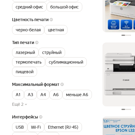
средний офис
большой офис
Цветность печати
черно-белая
цветная
Тип печати
лазерный
струйный
термопечать
сублимационный
пищевой
Максимальный формат
A1
A3
A4
A6
меньше A6
Ещё 2
Интерфейсы
USB
Wi-Fi
Ethernet (RJ-45)