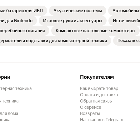
ые батареи для ИБП
Акустические системы
Автомобильн
ли для Nintendo
Игровые рули и аксессуары
Источники б
перебойного питания
Компактные настольные компьютеры
ержатели и подставки для компьютерной техники
Показать е
ории
Покупателям
терная техника
Как выбрать товар
г
Оплата и доставка
 техника
Обратная связь
О сервисе
для дома
Возвраты
оника
Наш канал в Telegram