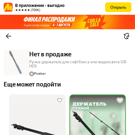
В приложении - выгодно
Открыть
★★★★★ (700К)
Нет в продаже
Ручка-держатель для софтбокса или видеосвета GB-
H05
Pixelur
Еще может подойти