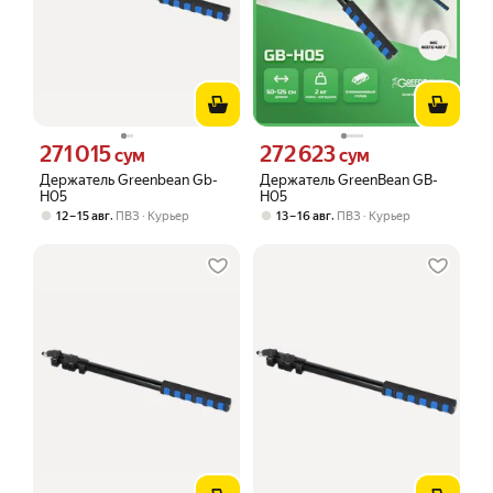
271 015
272 623
Цена 271015 сум вместо
Цена 272623 сум вместо
сум
сум
Держатель Greenbean Gb-
Держатель GreenBean GB-
H05
H05
,
,
12 – 15 авг
ПВЗ
Курьер
13 – 16 авг
ПВЗ
Курьер