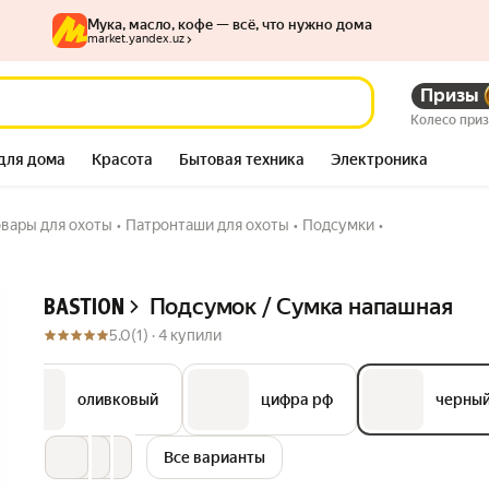
Мука, масло, кофе — всё, что нужно дома
market.yandex.uz
Призы
396 784
Колесо при
для дома
Красота
Бытовая техника
Электроника
овары для охоты
•
Патронташи для охоты
•
Подсумки
•
Описание
Подсумок / Сумка напашная
BASTION
5.0
(1) ·
4 купили
оливковый
цифра рф
черны
Все варианты