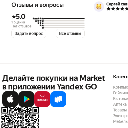
Отзывы и вопросы
Сергей сав
5.0
1 оценка
Нет отзывов
Задать вопрос
Все отзывы
Делайте покупки на Market

Катег
в приложении Yandex GO
Компью
Геймин
Бытовая
Аптека
Товары 
Электр
Мебель