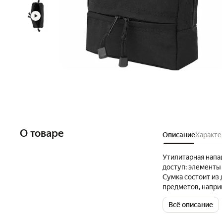
О товаре
Описание
Характе
Утилитарная напа
доступ: элементы
Сумка состоит из 
предметов, наприм
двустороннюю мол
Всё описание
при помощи текст
Кордон. Габариты 