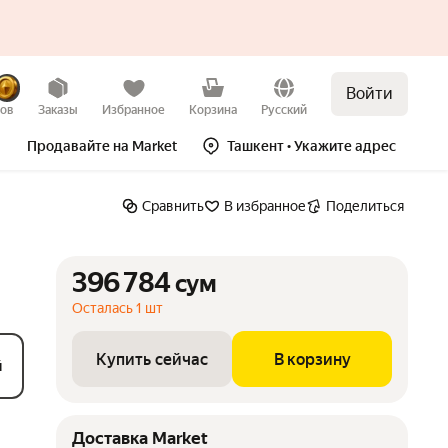
Войти
сум
Купить сейчас
В корзину
зов
Заказы
Избранное
Корзина
Русский
Продавайте на Market
Ташкент
• Укажите адрес
Сравнить
В избранное
Поделиться
396 784
сум
Осталась 1 шт
Купить сейчас
В корзину
й
Доставка Market