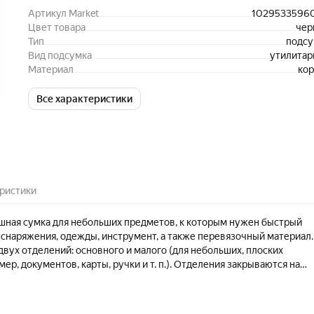
Артикул Market
1029533596
Цвет товара
чер
Тип
подсу
Вид подсумка
утилита
Материал
ко
Все характеристики
ристики
шная сумка для небольших предметов, к которым нужен быстрый
 снаряжения, одежды, инструмент, а также перевязочный материал.
двух отделений: основного и малого (для небольших, плоских
ер, документов, карты, ручки и т. п.). Отделения закрываются на
нию. Сумка закрепляется к бронежилету или разгрузочной систе
ильной липучки (велкро) в области живота. Материал изготовления
подсумка Ш-Г-В (см): 16,5-6-12.