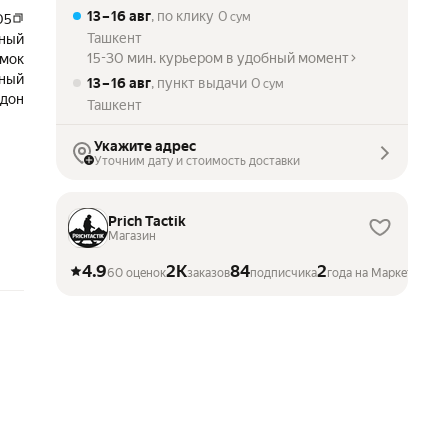
13 – 16 авг
, по клику
0
сум
05
Ташкент
ный
15-30 мин. курьером в удобный момент
мок
рный
13 – 16 авг
, пункт выдачи
0
сум
рдон
Ташкент
Укажите адрес
Уточним дату и стоимость доставки
Prich Tactik
Магазин
4.9
2K
84
2
60 оценок
заказов
подписчика
года на Маркете
ме
 –