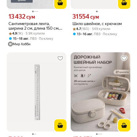
13 432
31 554
Цена 13432 сум вместо
Цена 31554 сум вместо
сум
сум
Сантиметровая лента,
Шило швейное, с крючком
ширина 2 см, длина 150 см,
Рейтинг товара: 4.7 из 5
Оценок: (160) · 549 купили
4.7
(160) · 549 купили
Рейтинг товара: 4.9 из 5
Оценок: (1K) · 5.9K купили
цвет в ассортименте,
4.9
(1K) · 5.9K купили
,
13 – 16 авг
ПВЗ
По клику
Hobby&Pro
,
15 – 18 авг
ПВЗ
По клику
Мир Хобби