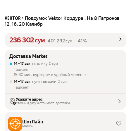
Подсумок Vektor Кордура , На 8 Патронов
VEKTOR
12, 16, 20 Калибр
236 302
сум
401 292
–41%
сум
Доставка Market
14 – 17 авг
, по клику
0
сум
Ташкент
15-30 мин. курьером в удобный момент
14 – 17 авг
, пункт выдачи
0
сум
Ташкент
Укажите адрес
Уточним дату и стоимость доставки
ШотЛайн
Магазин