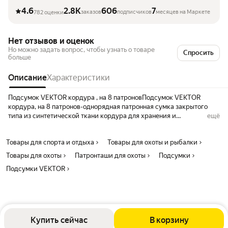
4.6
2.8K
606
7
заказов
подписчиков
месяцев на Маркете
782 оценки
Нет отзывов и оценок
Но можно задать вопрос, чтобы узнать о товаре
Спросить
больше
Описание
Характеристики
Подсумок VEKTOR кордура , на 8 патроновПодсумок VEKTOR
кордура, на 8 патронов-однорядная патронная сумка закрытого
типа из синтетической ткани кордура для хранения и
ещё
транспортировки восьми патронов 12, 16, 20 калибра. Фиксация
патронов в сумке за счёт прорезиненной ленты. Кобурная застёжка
Товары для спорта и отдыха
Товары для охоты и рыбалки
подсумка из натуральной кожи. На обратной стороне подсумка,
имеются шлёвки для переноски на ремне (ширина ремня до 5 см).
Товары для охоты
Патронташи для охоты
Подсумки
Особенности Подсумок VEKTOR кордура , на 8 патронов:
Подсумки VEKTOR
Материал: Синтетическая ткань Калибр: 12,16,20 Количество
патронов: 8 Способ ношения: на ремне Производство: VEKTOR,
Россия
Купить сейчас
В корзину