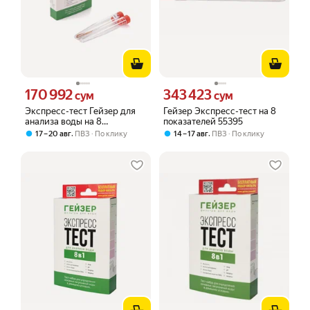
170 992
343 423
Цена 170992 сум вместо
Цена 343423 сум вместо
сум
сум
Экспресс-тест Гейзер для
Гейзер Экспресс-тест на 8
анализа воды на 8
показателей 55395
показателей, в домашних
,
,
17 – 20 авг
ПВЗ
По клику
14 – 17 авг
ПВЗ
По клику
условиях