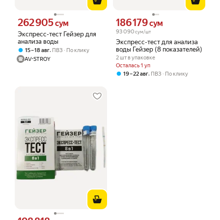
262 905
186 179
Цена 262905 сум вместо
Цена 186179 сум вместо
сум
сум
93 090
сум/шт
Экспресс-тест Гейзер для
анализа воды
Экспресс-тест для анализа
воды Гейзер (8 показателей)
,
15 – 18 авг
ПВЗ
По клику
2 шт в упаковке
AV-STROY
Осталась 1 уп
,
19 – 22 авг
ПВЗ
По клику
Цена 198818 сум вместо