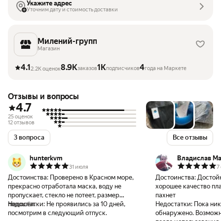
Укажите адрес
Уточним дату и стоимость доставки
Милений-групп
Магазин
4.1
8.9K
1K
4
заказов
подписчиков
года на Маркете
2.2K оценок
Отзывы и вопросы
4.7
25 оценок
12 отзывов
3 вопроса
Все отзывы
hunterkvm
Владислав М
31 июля
7
Достоинства:
Проверено в Красном море,
Достоинства:
Достой
прекрасно отработала маска, воду не
хорошее качество пла
пропускает, стекло не потеет, размер
пахнет
подошёл.
Недостатки:
Не проявились за 10 дней,
Недостатки:
Пока ник
посмотрим в следующий отпуск.
обнаружено. Возможн