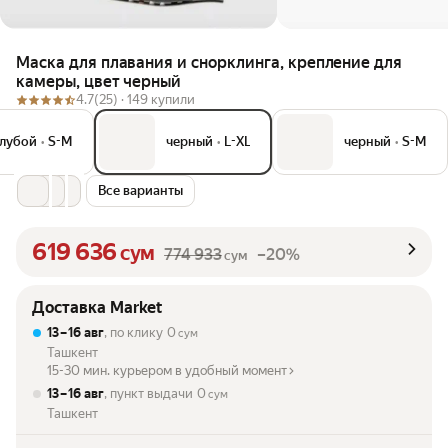
Маска для плавания и снорклинга, крепление для
камеры, цвет черный
4.7
(25) ·
149 купили
олубой
•
S-M
черный
•
L-XL
черный
•
S-M
Все варианты
619 636
сум
774 933
–20%
сум
Доставка Market
13 – 16 авг
, по клику
0
сум
Ташкент
15-30 мин. курьером в удобный момент
13 – 16 авг
, пункт выдачи
0
сум
Ташкент