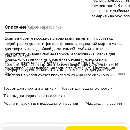
после использования.
Комментарий:
Взял ч
поплавать с рыбками.
померил - на мою гол
бы.
Описание
Характеристики
Если вы любите морские приключения, нырять и плавать под
водой, разглядывать и фотографировать подводный мир, то маска
для снорклинга с двойной дыхательной трубкой готова
удовлетворить ваши любые запросы и требования. Маска для
Комплектация
подводного плавания изготовлена по новым технологиям,
Полнолицевая маска, Трубка для дыхания (2шт), Клапан
соответствует стандартам и новым тревел трендам. Удобство И
предотвращения попадания воды в трубку (2шт), Инструкция,
комфорт Подводная маска закрывает все лицо, для удобного
Чехол.
ещё
прилегания используется прокладка из жидкого силикона, что дает
возможность комфортно дышать ртом и носом под водой.
Полнолицевая маска для плавания оснащена небьющейся линзой,
Товары для спорта и отдыха
Товары для водного спорта
которая не запотевает, благодаря новому поколению дыхательных
Товары для подводного плавания
клапанов. Удобное приспособление для съемки Маска для
подводной съёмки имеет специальное крепление для экшн-
Маски и трубки для подводного плавания
Маски для плавания
камеры, что позволяет легко осуществлять под водой фото и видео.
Безопасность И эстетика Маска выполнена из поликарбоната, с
подкладкой из жидкого силикона - полностью безвредных
материалов, которые соответствуют европейским стандартам
качества. С помощью новейшей системы воздушных клапанов