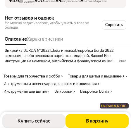
4.9
800
85
5
заказов
подписчиков
лет на Маркете
69 оценок
Нет отзывов и оценок
Но можно задать вопрос, чтобы узнать о товаре
Спросить
больше
Описание
Характеристики
Выкройка BURDA №2822 Шейх и монахВыкройка Burda 2822
включает в себя несколько вариантов моделей. Важно! Все
инструкции на немецком, английском и французском языке!
ещё
Русского языка нет! Артикул: 2822
Товары для творчества и хобби
Товары для шитья и вышивания
Инструменты и аксессуары для шитья и вышивания
Инструменты для шитья
Выкройки
Выкройки Burda
ОСТАЛОСЬ 3 ШТ
Купить сейчас
В корзину