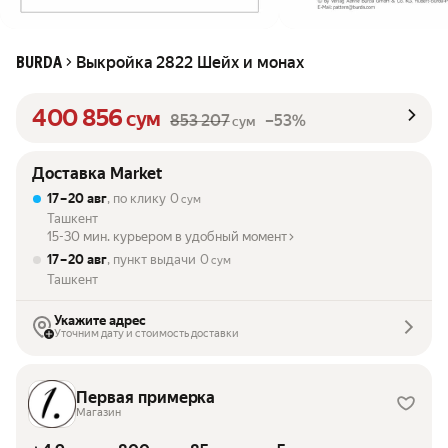
Выкройка 2822 Шейх и монах
BURDA
400 856
сум
853 207
–53%
сум
Доставка Market
17 – 20 авг
, по клику
0
сум
Ташкент
15-30 мин. курьером в удобный момент
17 – 20 авг
, пункт выдачи
0
сум
Ташкент
Укажите адрес
Уточним дату и стоимость доставки
Первая примерка
Магазин