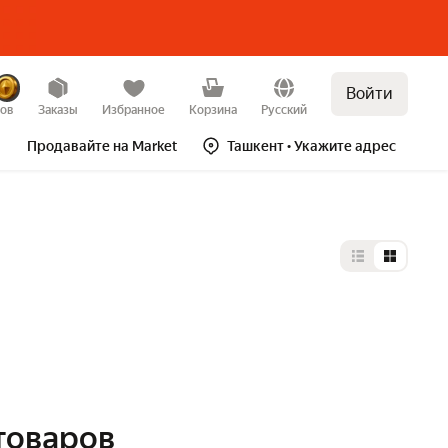
Войти
зов
Заказы
Избранное
Корзина
Русский
Продавайте на Market
Ташкент
• Укажите адрес
Выбор типа 
товаров