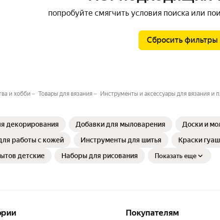
попробуйте смягчить условия поиска или пои
Сбросить фильтры
тва и хобби
Товары для вязания
Инструменты и аксессуары для вязания и 
ля декорирования
Добавки для мыловарения
Доски и мо
ля работы с кожей
Инструменты для шитья
Краски гуа
ытов детские
Наборы для рисования
Показать еще
ории
Покупателям