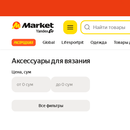
Market
Все хиты
Global
Lifesportpit
Одежда
Товары 
Автотовары
Яндекс Фабрика
Split
Аксессуары для вязания
Цена, сум
от 0 сум
до 0 сум
Все фильтры