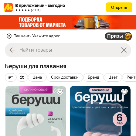
В приложении - выгодно
Открыть
★★★★★ (700К)
Призы
Ташкент
• Укажите адрес
Беруши для плавания
Цена
Срок доставки
Бренд
Цвет
Рейт