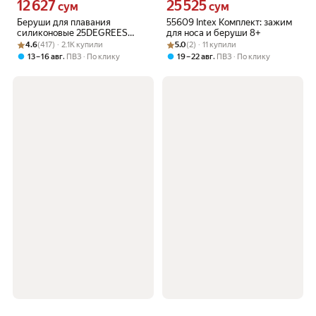
12 627
25 525
Цена 12627 сум вместо
Цена 25525 сум вместо
сум
сум
Беруши для плавания
55609 Intex Комплект: зажим
силиконовые 25DEGREES
для носа и беруши 8+
Рейтинг товара: 4.6 из 5
Оценок: (417) · 2.1K купили
Omega White в футляре
Рейтинг товара: 5.0 из 5
Оценок: (2) · 11 купили
4.6
(417) · 2.1K купили
5.0
(2) · 11 купили
,
,
13 – 16 авг
ПВЗ
По клику
19 – 22 авг
ПВЗ
По клику