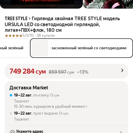
Гирлянда хвойная TREE STYLE модель
TREE STYLE
URSULA LED со светодиодной гирляндой,
литая+ПВХ+флок, 180 см
5.0
(11) ·
38 купили
ный зелёный
заснеженный зелёный со светодиодами
749 284
сум
859 597
–13%
сум
Доставка Market
19 – 22 авг
, по клику
0
сум
Ташкент
15-30 мин. курьером в удобный момент
19 – 22 авг
, пункт выдачи
0
сум
Ташкент
Укажите адрес