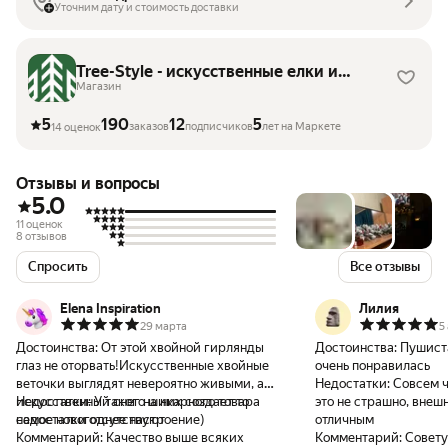
Уточним дату и стоимость доставки
Tree-Style - искусственные елки и
новогодний декор
Магазин
5
190
12
5
заказов
подписчиков
лет на Маркете
14 оценок
Отзывы и вопросы
5.0
11 оценок
8 отзывов
Спросить
Все отзывы
Elena Inspiration
Лилия
29 марта
5
Достоинства:
От этой хвойной гирлянды
Достоинства:
Пушиста
глаз не оторвать!Искусственные хвойные
очень понравилась
веточки выглядят невероятно живыми, а
Недостатки:
Совсем ч
искусственный снег на них создает то
Недостатки:
У такого шикарного товара
это не страшно, внеш
самое новогоднее настроение)
недостатки отсутствуют
отличным
Комментарий:
Качество выше всяких
Комментарий:
Совет