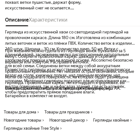
похвал: ветки пушистые, держат форму,
искусственный снег не осыпается.
Украсила гирляндой, включаю вечером и
комната сразу становится уютной,
Описание
Характеристики
загадочной и чуточку сказочной) Очень
рада, что купила! Рекомендую всем, кто
Гирлянда из искусственной хвои со светодиодной гирляндой на
хочет добавить в дом тепло и настоящую
проволочном каркасе. Длина 180 см. Изготовлена из комбинации
зимнюю сказку🌲
литых веточек и веток из плёнки ПВХ. Количество веток в изделии –
240 штук. Ширина - 30 см. Количество ламп- 50 шт. Ветки с
При желании можно сделать из гирлянды венок буквально за 5
длинной хвоей, заснеженны мелко дисперсионным натуральным
минут. Оберните проволочный каркас дважды и скрепите
хлопком при помощи клея на водной основе. Абсолютно безопасно
веревкой или хомутом. Расправьте веточки.
для всей семьи. Соединены ветки между собой аккуратным
Разместить гирлянду из искусственной хвои можно практически
проволочным креплением. Нет никаких острых окончаний, которые
везде: на столе, книжных полках, над дверным проёмом, над
могли бы поцарапать поверхности, на которых будет размещена
шторами. Материал гирлянды подходит для использования как
гирлянда. Проволочный каркас легко поддаётся формовке, вы
внутри помещения, так и на фасадах зданий, где есть козырёк,
можете спокойно сгибать его, придавая нужную форму.
Светодиодная гирлянда работает от трёх батареек типа АА.
чтобы предотвратить прямое попадание влаги.
Батарейки в комплект не входят.
Товары для дома
Товары для праздников
Новогодние товары
Новогодний декор
Гирлянды хвойные
Гирлянды хвойные Tree Style