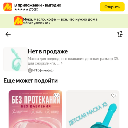
В приложении - выгодно
Открыть
★★★★★ (700К)
Мука, масло, кофе — всё, что нужно дома
market.yandex.uz
Нет в продаже
Маска для подводного плавания детская размер XS,
для снорклинга, ...
ИП Ефимофф
Еще может подойти