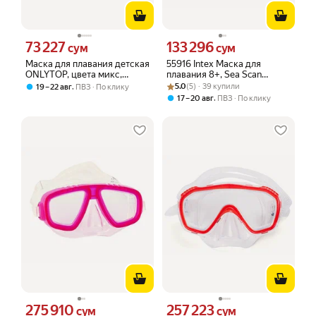
73 227
133 296
Цена 73227 сум вместо
Цена 133296 сум вместо
сум
сум
Маска для плавания детская
55916 Intex Маска для
ONLYTOP, цвета микс,
плавания 8+, Sea Scan
541876
Рейтинг товара: 5.0 из 5
Оценок: (5) · 39 купили
фиолетовый
,
5.0
(5) · 39 купили
19 – 22 авг
ПВЗ
По клику
,
17 – 20 авг
ПВЗ
По клику
275 910
257 223
Цена 275910 сум вместо
Цена 257223 сум вместо
сум
сум