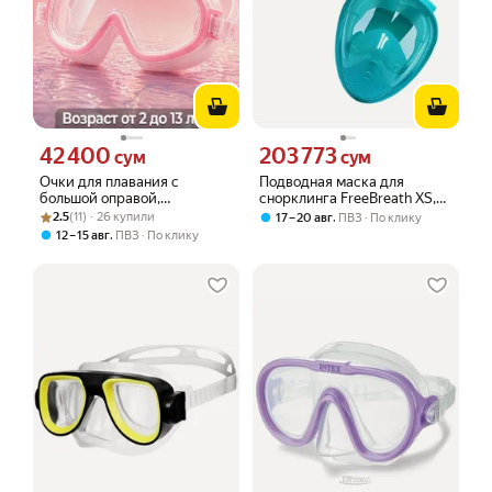
42 400
203 773
Цена 42400 сум вместо
Цена 203773 сум вместо
сум
сум
Очки для плавания с
Подводная маска для
большой оправой,
снорклинга FreeBreath XS,
Рейтинг товара: 2.5 из 5
Оценок: (11) · 26 купили
защитные, мужские,
зеленый
2.5
(11) · 26 купили
,
17 – 20 авг
ПВЗ
По клику
женские, детские, очки
,
12 – 15 авг
ПВЗ
По клику
маска с берушами