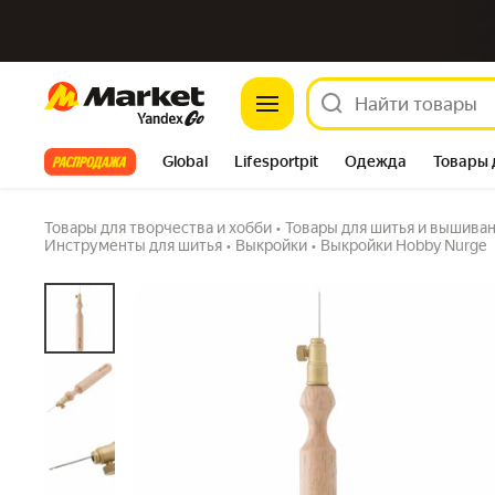
Люневильский крючок для вышивки № 2, д
Market
Nurge
4.8
(10) ·
17 купили
Задать вопрос
Все хиты
Global
Lifesportpit
Одежда
Товары 
Автотовары
Яндекс Фабрика
Split
Товары для творчества и хобби
•
Товары для шитья и вышива
Инструменты для шитья
•
Выкройки
•
Выкройки Hobby Nurge