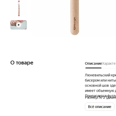
О товаре
Описание
Характе
Люневильский крю
бисером или нить
основной шов зде
имеет объемную д
Прилагается футл
Размер: №2 (диаме
вышивка – это инт
самые скромные п
Всё описание