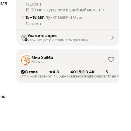
талл
Ташкент
15-30 мин. курьером в удобный момент
15 – 18 авг
, пункт выдачи
0
сум
Ташкент
Укажите адрес
Уточним дату и стоимость доставки
Мир Хобби
Магазин
В топе
4.8
401.5K
13.4K
5
Отличный сервис
41.4K оценок
заказов
подписчиков
лет на Маркете
чок