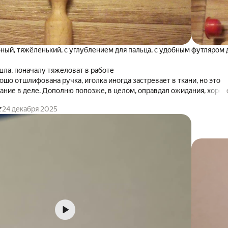
ный, тяжёленький, с углублением для пальца, с удобным футляром 
шла, поначалу тяжеловат в работе
ошо отшлифована ручка, иголка иногда застревает в ткани, но это
ание в деле. Дополню попозже, в целом, оправдал ожидания, хоро
бства работы. Особенно понравилось,что тяжёленький, под его вес
24 декабря 2025
льзоваться