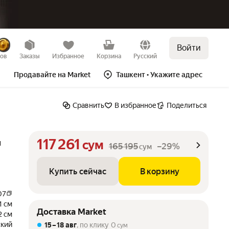
Войти
Купить сейчас
В корзину
–29%
зов
Заказы
Избранное
Корзина
Русский
Продавайте на Market
Ташкент
• Укажите адрес
Сравнить
В избранное
Поделиться
117 261
и
сум
165 195
–29%
сум
Купить сейчас
В корзину
07
1 см
Доставка Market
2 см
ский
15 – 18 авг
, по клику
0
сум