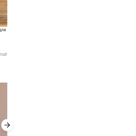
для
шо
ещё
ом