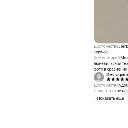
Достоинства:
Лёгк
крючок.
Комментарий:
Мож
люневильской тех
фото в сравнении
Имя скрыт
Достоинства:
удоб
Недостатки:
не на
Показать ещё