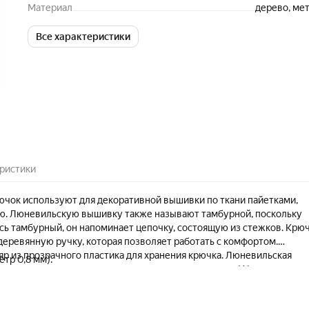
Материал
дерево, ме
Все характеристики
ристики
чок используют для декоративной вышивки по ткани пайетками,
ю. Люневильскую вышивку также называют тамбурной, поскольку
сь тамбурный, он напоминает цепочку, состоящую из стежков. Крю
еревянную ручку, которая позволяет работать с комфортом.
яр из прозрачного пластика для хранения крючка. Люневильская
тр 0,8 мм).
ересная техника, которая может надолго вас увлечь! Украсьте даже
латья с истинно королевским вкусом!