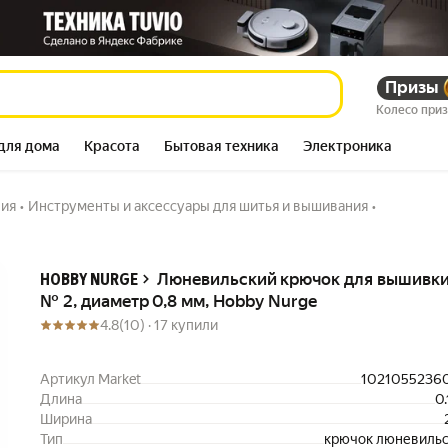
иаметр 0,8 мм, Hobby
Призы
117 261
сум
165 195
сум
Колесо при
для дома
Красота
Бытовая техника
Электроника
ния
•
Инструменты и аксессуары для шитья и вышивания
•
Описание
Люневильский крючок для вышивк
HOBBY NURGE
№ 2, диаметр 0,8 мм, Hobby Nurge
4.8
(10) ·
17 купили
Артикул Market
1021055236
Длина
0.
Ширина
Тип
крючок люневиль