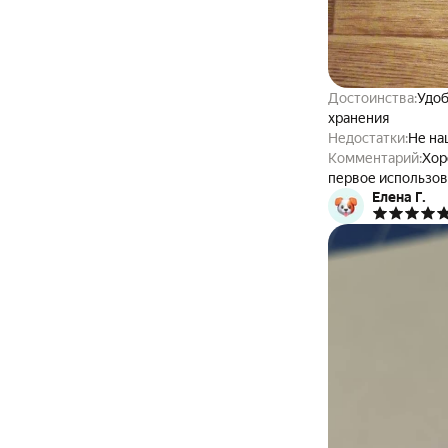
Достоинства:
Удоб
хранения
Недостатки:
Не на
Комментарий:
Хор
первое использов
Елена Г.
продуман для удо
очень приятно по