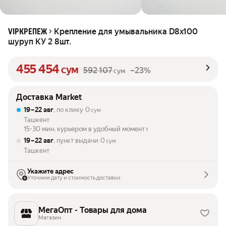
Крепление для умывальника D8x100
VIPКРЕПЕЖ
шуруп КУ 2 8шт.
455 454
сум
592 107
–23%
сум
Доставка Market
19 – 22 авг
, по клику
0
сум
Ташкент
15-30 мин. курьером в удобный момент
19 – 22 авг
, пункт выдачи
0
сум
Ташкент
Укажите адрес
Уточним дату и стоимость доставки
МегаОпт - Товары для дома
Магазин