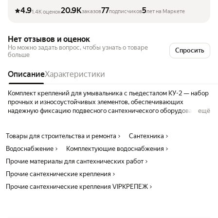
4.9
20.9K
77
5
заказов
подписчиков
лет на Маркете
1.4K оценок
Нет отзывов и оценок
Но можно задать вопрос, чтобы узнать о товаре
Спросить
больше
Описание
Характеристики
Комплект креплений для умывальника с пьедесталом КУ-2 — набор
прочных и износоустойчивых элементов, обеспечивающих
надежную фиксацию подвесного сантехнического оборудования к
ещё
полнотелой поверхности. Подходит для монтажа в стены,
изготовленные из таких материалов, как кирпич, бетон, газобетон и
Товары для строительства и ремонта
Сантехника
природный камень. Чтобы фиксация была максимально прочной,
распорные дюбели имеют упорные насечки и усики, а шпильки
Водоснабжение
Комплектующие водоснабжения
дополнены шестигранниками (для удобства вкручивания).
Прочие материалы для сантехнических работ
Прокладки из пластмассы минимизирует риск повреждения
сантехнического прибора в процессе монтажа.
Прочие сантехнические крепления
Прочие сантехнические крепления VIPКРЕПЕЖ