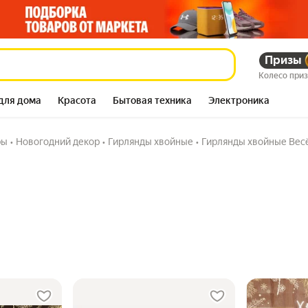
Призы
Колесо при
для дома
Красота
Бытовая техника
Электроника
ры
•
Новогодний декор
•
Гирлянды хвойные
•
Гирлянды хвойные Вес