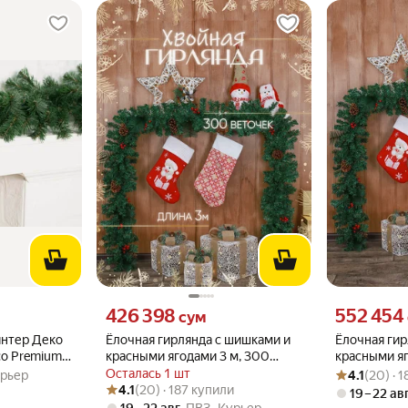
то
Цена 426398 сум вместо
Цена 552454 
426 398
552 454
сум
интер Деко
Ёлочная гирлянда с шишками и
Ёлочная ги
co Premium)
красными ягодами 3 м, 300
красными яг
Рейтинг товара
Оценок: (20) ·
нтер Деко
веток. Новогодний декор
300 веток. 
Осталась 1 шт
рьер
4.1
(20) · 
Рейтинг товара: 4.1 из 5
Оценок: (20) · 187 купили
030
года
4.1
(20) · 187 купили
19 – 22 ав
19 – 22 авг
,
ПВЗ
Курьер