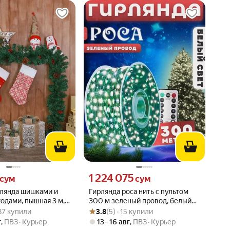
сум вместо
Цена 1224075 сум вместо
1 224 075
сум
сум
рлянда шишками и
Гирлянда роса нить с пультом
одами, пышная 3 м,
300 м зеленый провод, белый
: 4.1 из 5
 187 купили
Рейтинг товара: 3.8 из 5
Оценок: (5) · 15 купили
Декор для Нового
свет
187 купили
3.8
(5) · 15 купили
г
,
ПВЗ
Курьер
13 – 16 авг
,
ПВЗ
Курьер