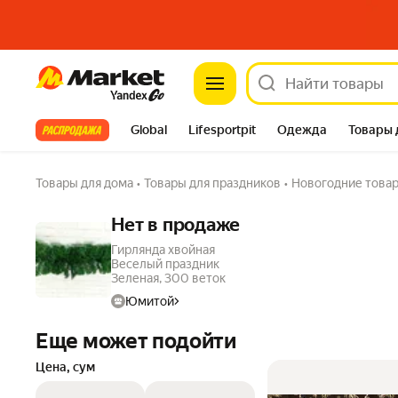
Market
Все хиты
Global
Lifesportpit
Одежда
Товары 
Автотовары
Яндекс Фабрика
Split
Товары для дома
•
Товары для праздников
•
Новогодние това
Нет в продаже
Гирлянда хвойная
Веселый праздник
Зеленая, 300 веток
Юмитой
Еще может подойти
Цена, сум