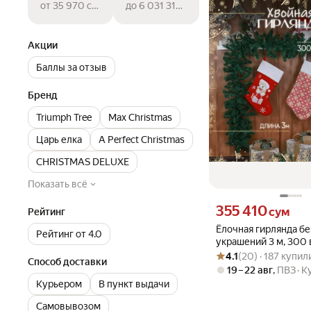
от 35 970 сум
до 6 031 314 сум
Акции
Баллы за отзыв
Бренд
Triumph Tree
Max Christmas
Царь елка
A Perfect Christmas
CHRISTMAS DELUXE
Показать всё
Цена 355410 сум вмест
355 410
сум
Рейтинг
Ёлочная гирлянда бе
Рейтинг от 4.0
украшений 3 м, 300 
Рейтинг товара: 4.1 из 5
Оценок: (20) · 187 купил
Новогодний декор
4.1
(20) · 187 купил
Способ доставки
19 – 22 авг
,
ПВЗ
К
Курьером
В пункт выдачи
Самовывозом