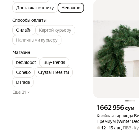
Доставка по клику
Неважно
Способы оплаты
Онлайн
Картой курьеру
Наличными курьеру
Магазин
bez.hlopot
Buy-Trends
Coneko
Crystal Trees тм
DTrade
Ещё 21
Цена 1662956 сум вмес
1 662 956
сум
Хвойная гирлянда В
Премиум (Winter De
270*30 см, ПВХ, Ви
12 – 15 авг
,
ПВЗ
Ку
(Winter Deco) 7500