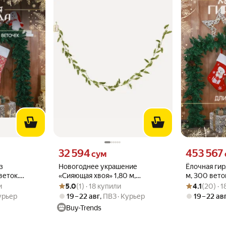
о
Цена 32594 сум вместо
Цена 453567 
32 594
453 567
сум
з
Новогоднее украшение
Ёлочная ги
веток.
«Сияющая хвоя» 1,80 м,
м, 300 вето
и
Рейтинг товара: 5.0 из 5
Оценок: (1) · 18 купили
Рейтинг товара
Оценок: (20) ·
салатовый, для декора
года
и
5.0
(1) · 18 купили
4.1
(20) · 
урьер
19 – 22 авг
,
ПВЗ
Курьер
19 – 22 ав
Buy-Trends