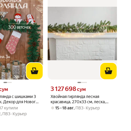
сум вместо
Цена 3127698 сум вместо
3 127 698
сум
сум
рлянда с шишками 3
Хвойная гирлянда лесная
к. Декор для Нового
красавица, 270х33 см, леска,
: 4.1 из 5
 187 купили
Триумф Три (Triumph Tree) 73681
187 купили
15 – 18 авг
,
ПВЗ
Курьер
г
,
ПВЗ
Курьер