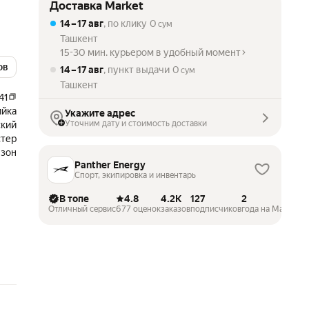
Доставка Market
14 – 17 авг
, по клику
0
сум
Ташкент
15-30 мин. курьером в удобный момент
ов
14 – 17 авг
, пункт выдачи
0
сум
Ташкент
41
ийка
Укажите адрес
Уточним дату и стоимость доставки
кий
стер
езон
Panther Energy
Спорт, экипировка и инвентарь
В топе
4.8
4.2K
127
2
Отличный сервис
677 оценок
заказов
подписчиков
года на Маркете