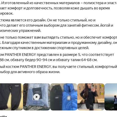
 Изготовленный из качественных материалов – полиэстера и эласт
ает комфорт и долговечность, позволяя коже дышать во время
ировок.
юма является его дизайн. Он не только стильный, но и
что делает его отличным выбором для занятий фитнесом, йогой и
изических упражнений.
е только поможет вам выглядеть стильно, но и обеспечит комфорт
. Благодаря качественным материалам и продуманному дизайну, о
ежным спутником в достижении спортивных целей.
м PANTHER ENERGY представлен в размере S, что соответствует
88 см, обхвату бедер 90-94 см и обхвату талии 64-68 см.
ный костюм PANTHER ENERGY, вы получаете стильный, комфортный
ыбор для активного образа жизни.