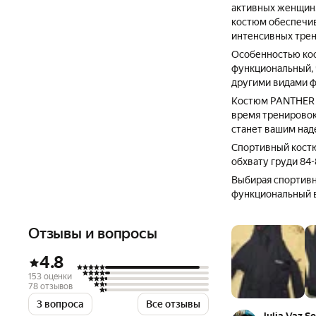
активных женщин.
костюм обеспечив
интенсивных трен
Особенностью кост
функциональный, 
другими видами ф
Костюм PANTHER н
время тренировок
станет вашим над
Спортивный костю
обхвату груди 84-
Выбирая спортив
функциональный в
Отзывы и вопросы
4.8
153 оценки
78 отзывов
3 вопроса
Все отзывы