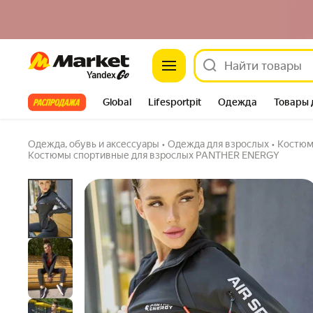
Market
Костюм спортивный
4.8
(153) ·
376 купили
3 вопроса
Все хиты
Global
Lifesportpit
Одежда
Товары 
Автотовары
Яндекс Фабрика
Split
Одежда, обувь и аксессуары
•
Одежда для взрослых
•
Костюм
Костюмы спортивные для взрослых PANTHER ENERGY