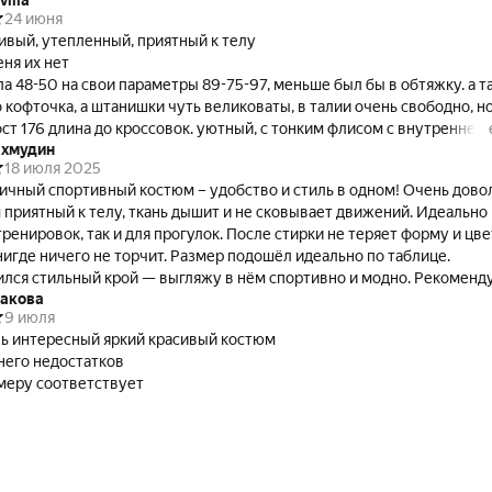
villa
24 июня
ивый, утепленный, приятный к телу
еня их нет
ла 48-50 на свои параметры 89-75-97, меньше был бы в обтяжку. а т
кофточка, а штанишки чуть великоваты, в талии очень свободно, н
ост 176 длина до кроссовок. уютный, с тонким флисом с внутренней
ахмудин
18 июля 2025
ичный спортивный костюм – удобство и стиль в одном! Очень дово
 приятный к телу, ткань дышит и не сковывает движений. Идеально
тренировок, так и для прогулок. После стирки не теряет форму и цве
нигде ничего не торчит. Размер подошёл идеально по таблице.
лся стильный крой — выгляжу в нём спортивно и модно. Рекоменд
ракова
9 июля
ь интересный яркий красивый костюм
 него недостатков
меру соответствует