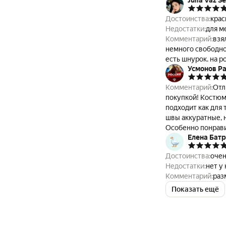
Julia Vaz Se
Достоинства:
крас
Недостатки:
для м
Комментарий:
взя
немного свободно 
есть шнурок. на р
Усмонов Р
стороны.
Комментарий:
Отл
покупкой! Костюм
подходит как для 
швы аккуратные, 
Особенно понрави
Елена Бат
Достоинства:
очен
Недостатки:
нет у
Комментарий:
раз
Показать ещё