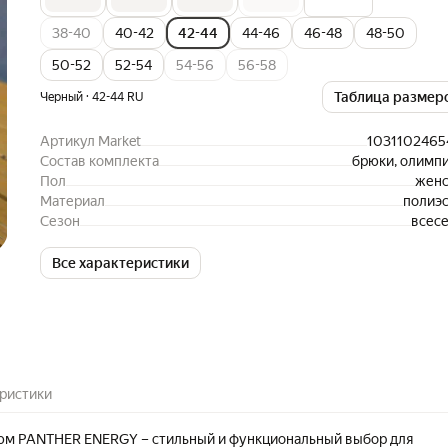
38-40
40-42
42-44
44-46
46-48
48-50
50-52
52-54
54-56
56-58
·
Таблица размер
Черный
42-44 RU
Артикул Market
1031102465
Состав комплекта
брюки, олимп
Пол
женс
Материал
полиэ
Сезон
всес
Все характеристики
ристики
юм PANTHER ENERGY – стильный и функциональный выбор для