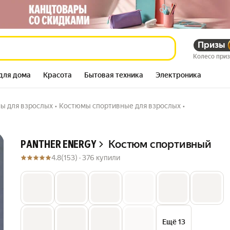
1 073 697
Призы
сум
Колесо при
2 488 290
–57%
сум
для дома
Красота
Бытовая техника
Электроника
ы для взрослых
•
Костюмы спортивные для взрослых
•
Описание
Костюм спортивный
PANTHER ENERGY
4.8
(153) ·
376 купили
Ещё 13