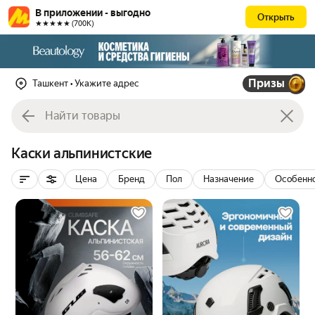
В приложении - выгодно
Открыть
★★★★★ (700К)
Призы
Ташкент
• Укажите адрес
Каски альпинистские
Цена
Бренд
Пол
Назначение
Особенн