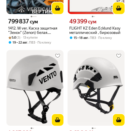
799 837
49 399
Цена 799837 сум вместо
Цена 49399 сум вместо
сум
сум
1412. W ver. Каска защитная
FLIGHT KZ Eden Ecklund Казу
"Зенон" (Zenon) белая.
металлический , бирюзовый
Рейтинг товара: 5.0 из 5
Оценок: (3) · 13 купили
Вертикаль, Vertical
5.0
(3) · 13 купили
,
15 – 18 авг
ПВЗ
По клику
,
19 – 22 авг
ПВЗ
По клику