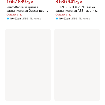
1 667 839
3 636 941
Цена 1667839 сум вместо
Цена 3636941 сум вместо
сум
сум
Vento Каска защитная
PETZL VERTEX VENT Каска
альпинистская Quasar цвет
альпинистская ABS-пластик
белый
вентилируемая белая
Осталась 1 шт
Осталась 1 шт
,
,
19 – 22 авг
ПВЗ
По клику
19 – 22 авг
ПВЗ
По клику