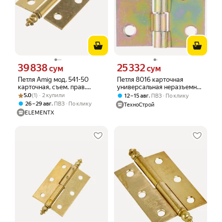
39 838
25 332
Цена 39838 сум вместо
Цена 25332 сум вместо
сум
сум
Петля Amig мод. 541-50
Петля 8016 карточная
карточная, съем. прав.
универсальная неразъемная
Рейтинг товара: 5.0 из 5
Оценок: (1) · 2 купили
латунир 124
50х42 мм цинк желтый
5.0
(1) · 2 купили
,
12 – 15 авг
ПВЗ
По клику
,
26 – 29 авг
ПВЗ
По клику
ТехноСтрой
ELEMENTX