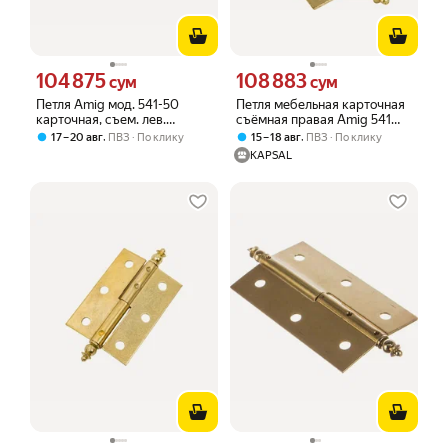
104 875
108 883
Цена 104875 сум вместо
Цена 108883 сум вместо
сум
сум
Петля Amig мод. 541-50
Петля мебельная карточная
карточная, съем. лев.
съёмная правая Amig 541
латунир 123
50x35 мм сталь цвет золото
,
,
17 – 20 авг
ПВЗ
По клику
15 – 18 авг
ПВЗ
По клику
KAPSAL