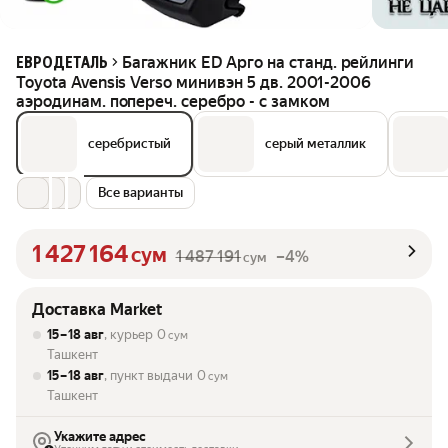
Багажник ED Арго на станд. рейлинги
ЕВРОДЕТАЛЬ
Toyota Avensis Verso минивэн 5 дв. 2001-2006
аэродинам. попереч. серебро - с замком
серебристый
серый металлик
Все варианты
1 427 164
сум
1 487 191
–4%
сум
Доставка Market
15 – 18 авг
, курьер
0
сум
Ташкент
15 – 18 авг
, пункт выдачи
0
сум
Ташкент
Укажите адрес