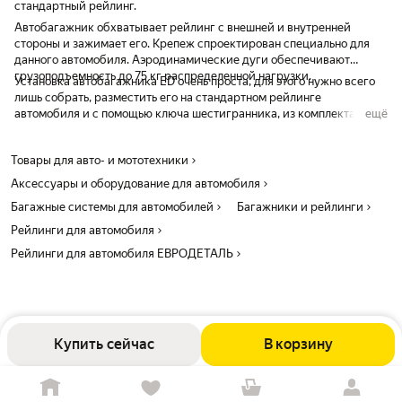
стандартный рейлинг.
Автобагажник обхватывает рейлинг с внешней и внутренней
стороны и зажимает его. Крепеж спроектирован специально для
данного автомобиля. Аэродинамические дуги обеспечивают
грузоподъемность до 75 кг распределенной нагрузки.
Установка автобагажника ED очень проста, для этого нужно всего
лишь собрать, разместить его на стандартном рейлинге
автомобиля и с помощью ключа шестигранника, из комплекта,
ещё
затянуть 4 болта. После этого закрыть крышки опор на
металлический замок.
Товары для авто- и мототехники
Аксессуары и оборудование для автомобиля
Багажные системы для автомобилей
Багажники и рейлинги
Рейлинги для автомобиля
Рейлинги для автомобиля ЕВРОДЕТАЛЬ
Купить сейчас
В корзину