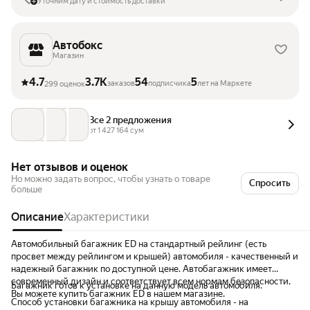
Уточним дату и стоимость доставки
Автобокс
Магазин
4.7
3.7K
54
5
заказов
подписчика
лет на Маркете
299 оценок
Все 2 предложения
от 
1 427 164
 сум
Нет отзывов и оценок
Но можно задать вопрос, чтобы узнать о товаре
Спросить
больше
Описание
Характеристики
Автомобильный багажник ED на стандартный рейлинг (есть
просвет между рейлингом и крышей) автомобиля - качественный и
надежный багажник по доступной цене. Автобагажник имеет
современный дизайн и соответствует всем нормам безопасности.
Багажник готов к установке на данную модель автомобиля.
Вы можете купить багажник ED в нашем магазине.
Способ установки багажника на крышу автомобиля - на