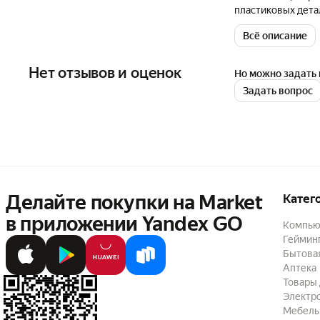
пластиковых дета
других аксессуар
Всё описание
при сохранении е
нейтральному. Пе
растворенной, чт
Нет отзывов и оценок
Но можно задать 
пользователя, та
Задать вопрос
OSKAR интерьер н
микрофибру K2 BO
TONYIN Продукт п
Делайте покупки на Market

Катег
в приложении Yandex GO
Компью
Геймин
Бытовая
Аптека
Товары 
Электр
Мебель