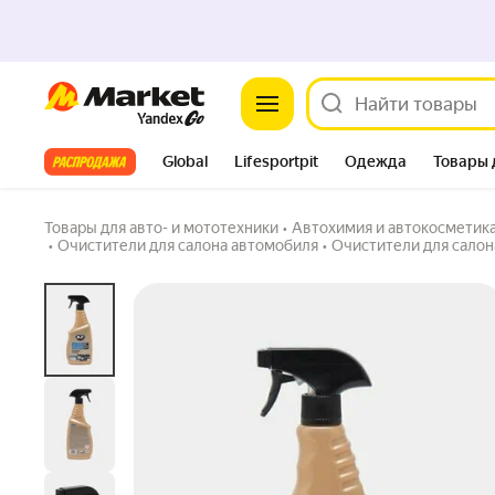
Market
Очиститель кондиционер пластика K2 Oskar
Задать вопрос
Все хиты
Global
Lifesportpit
Одежда
Товары 
Автотовары
Яндекс Фабрика
Split
Товары для авто- и мототехники
•
Автохимия и автокосметик
•
Очистители для салона автомобиля
•
Очистители для салон