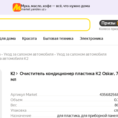
Мука, масло, кофе — всё, что нужно дома
market.yandex.uz
Призы
, 750 мл
115 000
Колесо при
для дома
Красота
Бытовая техника
Электроника
а
•
Уход за салоном автомобиля
•
Уход за салоном автомобиля
а автомобиля K2
Описание
Очиститель кондиционер пластика K2 Oskar, 
K2
мл
Артикул Market
43568256
Объем
0.
Вес
8
Упаковка
с
Назначение
для пластика, для приборной панел