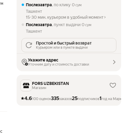
ен
Послезавтра
, по клику
0
сум
Ташкент
15-30 мин. курьером в удобный момент
Послезавтра
, пункт выдачи
0
сум
Ташкент
Простой и быстрый возврат
Курьером или в пункте выдачи
Укажите адрес
Уточним дату и стоимость доставки
FORS UZBEKISTAN
Магазин
4.6
335
25
1
100 оценок
заказов
подписчиков
год на Маркете
 с