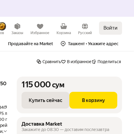
Войти
сум
Купить сейчас
В корзину
зов
Заказы
Избранное
Корзина
Русский
Продавайте на Market
Ташкент
• Укажите адрес
Сравнить
В избранное
Поделиться
115 000
750
сум
Купить сейчас
В корзину
84
75 л
00 г
Доставка Market
прей
Закажите до 08:30 — доставим послезавтра
и,