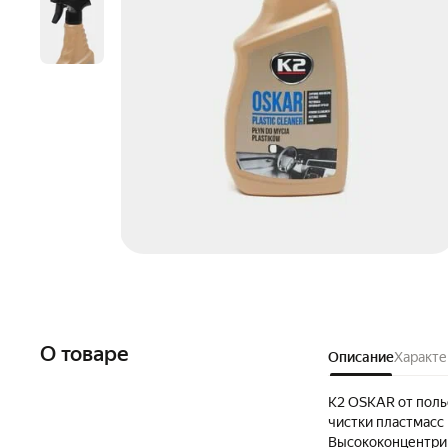
О товаре
Описание
Характе
K2 OSKAR от польс
чистки пластмасс 
Высококонцентрир